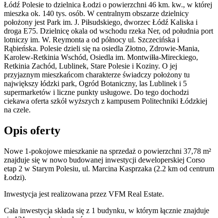
Łódź Polesie to dzielnica Łodzi o powierzchni 46 km. kw., w której
mieszka ok. 140 tys. osób. W centralnym obszarze dzielnicy
położony jest Park im. J. Piłsudskiego, dworzec Łódź Kaliska i
droga E75. Dzielnicę okala od wschodu rzeka Ner, od południa port
lotniczy im. W. Reymonta a od północy ul. Szczecińska i
Rąbieńska. Polesie dzieli się na osiedla Złotno, Zdrowie-Mania,
Karolew-Retkinia Wschód, Osiedla im. Montwiłła-Mireckiego,
Retkinia Zachód, Lublinek, Stare Polesie i Koziny. O jej
przyjaznym mieszkańcom charakterze świadczy położony tu
największy łódzki park, Ogród Botaniczny, las Lublinek i 5
supermarketów i liczne punkty usługowe. Do tego dochodzi
ciekawa oferta szkół wyższych z kampusem Politechniki Łódzkiej
na czele.
Opis oferty
Nowe 1-pokojowe mieszkanie na sprzedaż o powierzchni 37,78 m²
znajduje się w nowo
budowanej
inwestycji deweloperskiej
Corso
etap 2
w Starym Polesiu
,
ul. Marcina Kasprzaka
(2.2 km od centrum
Łodzi).
Inwestycja
jest realizowana
przez
VFM Real Estate.
Cała inwestycja składa się z
1
budynku
,
w którym
łącznie znajduje