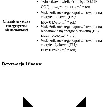
Jednostkowa wielkość emisji CO2 (E
2
CO2)
:
E
= 0 t CO
/(m
* rok)
CO
2
2
Wskaźnik rocznego zapotrzebowania na
energię końcową (EK)
:
2
Charakterystyka
EK= 0 kWh/(m
* rok)
energetyczna
Wskaźnik rocznego zapotrzebowania na
nieruchomości
nieodnawialną energię pierwotną (EP)
:
2
EP= 0 kWh/(m
* rok)
Wskaźnik rocznego zapotrzebowania na
energię użytkową (EU)
:
2
EU= 0 kWh/(m
* rok)
Rezerwacja i finanse