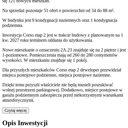
się 121 nowych mieszkań.
Na sprzedaż pozostaje 51 ofert o powierzchni od 34 do 88 m².
W budynku jest 9 kondygnacji naziemnych
oraz 1 kondygnacja
podziemna.
Inwestycja Corso etap 2 jest w trakcie budowy z planowanym na 1
kw. 2027 roku terminem oddania do użytkowania
.
Nowe mieszkanie
o oznaczeniu
2A.23
znajduje się na 2 piętrze
i jest
1
-poziomow
e
. Pomieszczenia mają
od 260 do 280
centymetrów
wysokości. W
mieszkaniu
znajduje
się
1
pokój
.
Dla przyszłych mieszkańców
Corso etap 2
deweloper przewidział
miejsca postojowe podziemne, miejsca postojowe naziemne
.
Dzięki temu przyszli właściciele nie będą musieli poszukiwać
wolnej przestrzeni parkingowej.
Dodatkowo, miejsce postojowe w
garażu podziemnym zabezpiecza przed niekorzystnymi warunkami
atmosferycznymi.
Czytaj więcej
Opis Inwestycji