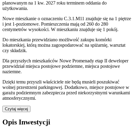
planowanym na 1 kw. 2027 roku terminem oddania do
użytkowania
.
Nowe mieszkanie
o oznaczeniu
C.3.1.M11
znajduje się na 1 piętrze
i jest
1
-poziomow
e
. Pomieszczenia mają
od 260 do 280
centymetrów wysokości. W
mieszkaniu
znajduje
się
1
pokój
.
Do
mieszkania
przewidziano możliwość zakupu komórki
lokatorskiej
, którą można zagospodarować na spiżarnię, warsztat
czy składzik.
Dla przyszłych mieszkańców
Nowe Promenady etap II
deweloper
przewidział
miejsca postojowe podziemne, miejsca postojowe
naziemne
.
Dzięki temu przyszli właściciele nie będą musieli poszukiwać
wolnej przestrzeni parkingowej.
Dodatkowo, miejsce postojowe w
garażu podziemnym zabezpiecza przed niekorzystnymi warunkami
atmosferycznymi.
Czytaj więcej
Opis Inwestycji