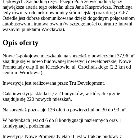
Lądowych. Zachodnią część Psiego Pola ze wschodnią łączy
największa arteria tego osiedla: ulica Jana Kasprowicza. Przebiega
tędy również odcinek obwodnicy śródmiejskiej oraz droga E-67.
Osiedle jest dobrze skomunikowane dzięki dogodnym połączeniom
autobusowym i tramwajowym (w szczególności centrum z innymi
ważnymi punktami Wrocławia).
Opis oferty
Nowe 1-pokojowe mieszkanie na sprzedaż o powierzchni 37,96 m²
znajduje się w nowo
budowanej
inwestycji deweloperskiej
Nowe
Promenady etap II
na Kleczkowie
,
ul. Czochralskiego
(2.2 km od
centrum Wrocławia).
Inwestycja
jest realizowana
przez
Tru Development.
Cała inwestycja składa się z
2
budynków
,
w których
łącznie
znajduje się 220 nowych mieszkań.
Na sprzedaż pozostaje 126 ofert o powierzchni od 30 do 93 m².
W budynkach jest od 6 do 8 kondygnacji naziemnych
oraz 1
kondygnacja podziemna.
Inwestycja Nowe Promenady etap II jest w trakcie budowy z