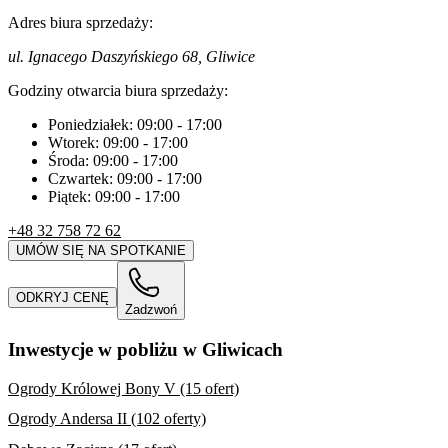
Adres biura sprzedaży:
ul. Ignacego Daszyńskiego 68, Gliwice
Godziny otwarcia biura sprzedaży:
Poniedziałek:
09:00
-
17:00
Wtorek:
09:00
-
17:00
Środa:
09:00
-
17:00
Czwartek:
09:00
-
17:00
Piątek:
09:00
-
17:00
+48 32 758 72 62
UMÓW SIĘ NA SPOTKANIE
ODKRYJ CENĘ
Zadzwoń
Inwestycje w pobliżu w Gliwicach
Ogrody Królowej Bony V (15 ofert)
Ogrody Andersa II (102 oferty)