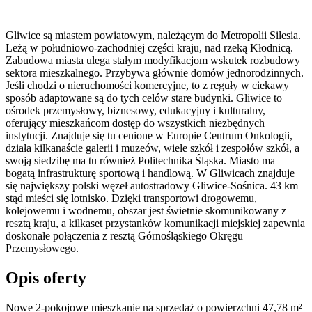
Gliwice są miastem powiatowym, należącym do Metropolii Silesia.
Leżą w południowo-zachodniej części kraju, nad rzeką Kłodnicą.
Zabudowa miasta ulega stałym modyfikacjom wskutek rozbudowy
sektora mieszkalnego. Przybywa głównie domów jednorodzinnych.
Jeśli chodzi o nieruchomości komercyjne, to z reguły w ciekawy
sposób adaptowane są do tych celów stare budynki. Gliwice to
ośrodek przemysłowy, biznesowy, edukacyjny i kulturalny,
oferujący mieszkańcom dostęp do wszystkich niezbędnych
instytucji. Znajduje się tu cenione w Europie Centrum Onkologii,
działa kilkanaście galerii i muzeów, wiele szkół i zespołów szkół, a
swoją siedzibę ma tu również Politechnika Śląska. Miasto ma
bogatą infrastrukturę sportową i handlową. W Gliwicach znajduje
się największy polski węzeł autostradowy Gliwice-Sośnica. 43 km
stąd mieści się lotnisko. Dzięki transportowi drogowemu,
kolejowemu i wodnemu, obszar jest świetnie skomunikowany z
resztą kraju, a kilkaset przystanków komunikacji miejskiej zapewnia
doskonałe połączenia z resztą Górnośląskiego Okręgu
Przemysłowego.
Opis oferty
Nowe 2-pokojowe mieszkanie na sprzedaż o powierzchni 47,78 m²