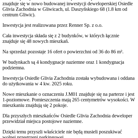
znajduje się w nowo
budowanej
inwestycji deweloperskiej
Osiedle
Glivia Zachodnia
w Gliwicach
,
ul. Daszyńskiego
68
(1.8 km od
centrum Gliwic).
Inwestycja
jest realizowana
przez
Renner Sp. z o.o.
Cała inwestycja składa się z
2
budynków
,
w których
łącznie
znajduje się 48 nowych mieszkań.
Na sprzedaż pozostaje 16 ofert o powierzchni od 36 do 86 m².
W budynkach są 4 kondygnacje naziemne
oraz 1 kondygnacja
podziemna.
Inwestycja Osiedle Glivia Zachodnia została wybudowana i oddana
do użytkowania w 4 kw. 2025 roku
.
Nowe mieszkanie
o oznaczeniu
J.M01
znajduje się na parterze
i jest
1
-poziomow
e
. Pomieszczenia mają
265
centymetrów wysokości. W
mieszkaniu
znajdują
się
2
pokoje
.
Dla przyszłych mieszkańców
Osiedle Glivia Zachodnia
deweloper
przewidział
miejsca postojowe naziemne
.
Dzięki temu przyszli właściciele nie będą musieli poszukiwać
wolnej przestrzeni parkingowej.