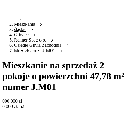
Mieszkania
śląskie
Gliwice
Renner Sp. z o.o.
Osiedle Glivia Zachodnia
Mieszkanie: J.M01
Mieszkanie na sprzedaż 2
pokoje o powierzchni 47,78 m²
numer J.M01
000 000
zł
0 000
zł
/m2