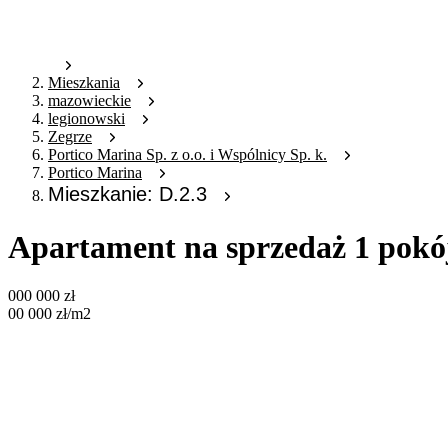
Mieszkania
mazowieckie
legionowski
Zegrze
Portico Marina Sp. z o.o. i Wspólnicy Sp. k.
Portico Marina
Mieszkanie: D.2.3
Apartament na sprzedaż 1 pokój
000 000
zł
00 000
zł
/m2