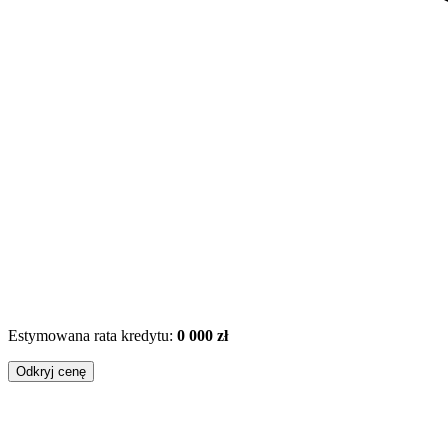
Estymowana rata kredytu:
0 000 zł
Odkryj cenę