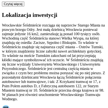
Czytaj więcej
Lokalizacja inwestycji
Wrocławskie Śródmieście rozciąga się naprzeciw Starego Miasta na
prawym brzegu Odry. Jest małą dzielnicą Wrocławia ponieważ
zajmuje jedynie 16 km2, zamieszkuję ją ponad 100 tysięcy osób.
Wschodnią część Śródmieścia stanowi Wielka Wyspa, na której
znajdują się osiedla: Zacisze, Sępolno i Biskupin. To właśnie w
Śródmieściu znajduje się najstarsza część miasta – Ostrów Tumski,
w którym znajdziemy liczne zabytki nawet architektury gotyckiej.
To właśnie na moście Tumskim zakochani od lat przyczepiają
kłódki mające symbolizować ich uczucie. W Śródmieściu znajdują
się liczne wydziały Uniwersytetu Wrocławskiego i Uniwersytetu
Przyrodniczego. Śródmieście jest centralną częścią miasta w
związku z czym bez problemu można poruszać się po niej pieszo. Z
pozostałymi dzielnicami Wrocławia łączą Śródmieście połączenia
autobusowe lub tramwajowe, i tak: Z Krzykami tramwaj nr 17, z
Psim Polem autobus D, z Fabryczną autobusem 122, ze Starym
Miastem tramwaj nr 10. Śródmieście przecina droga krajowa nr 98.
W planach jest również uruchomienie Wrocławskiego Tramwaju
Wodnego.