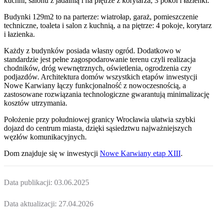
kuchni, salonu z jadalnią i na piętrze z korytarza, 3 pokoi i łazienki.
Budynki 129m2 to na parterze: wiatrołap, garaż, pomieszczenie
techniczne, toaleta i salon z kuchnią, a na piętrze: 4 pokoje, korytarz
i łazienka.
Każdy z budynków posiada własny ogród. Dodatkowo w
standardzie jest pełne zagospodarowanie terenu czyli realizacja
chodników, dróg wewnętrznych, oświetlenia, ogrodzenia czy
podjazdów. Architektura domów wszystkich etapów inwestycji
Nowe Karwiany łączy funkcjonalność z nowoczesnością, a
zastosowane rozwiązania technologiczne gwarantują minimalizację
kosztów utrzymania.
Położenie przy południowej granicy Wrocławia ułatwia szybki
dojazd do centrum miasta, dzięki sąsiedztwu najważniejszych
węzłów komunikacyjnych.
Dom
znajduje się w inwestycji
Nowe Karwiany etap XIII
.
Data publikacji:
03.06.2025
Data aktualizacji:
27.04.2026