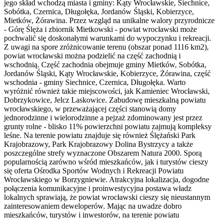
jego skład wchodzą miasta i gminy: Kąty Wrocławskie, Siechnice,
Sobótka, Czernica, Długołęka, Jordanów Śląski, Kobierzyce,
Mietków, Żórawina. Przez wzgląd na unikalne walory przyrodnicze
- Górę Ślęża i zbiornik Mietkowski - powiat wrocławski może
pochwalić się doskonałymi warunkami do wypoczynku i rekreacji.
Z uwagi na spore zróżnicowanie terenu (obszar ponad 1116 km2),
powiat wrocławski można podzielić na część zachodnią i
wschodnią. Część zachodnia obejmuje gminy Mietków, Sobótka,
Jordanów Śląski, Kąty Wrocławskie, Kobierzyce, Żórawina, część
wschodnia - gminy Siechnice, Czernica, Długołęka. Warto
wyróżnić również takie miejscowości, jak Kamieniec Wrocławski,
Dobrzykowice, Jelcz Laskowice. Zabudowę mieszkalną powiatu
wrocławskiego, w przeważającej części stanowią domy
jednorodzinne i wielorodzinne a pejzaż zdominowany jest przez
grunty rolne - blisko 11% powierzchni powiatu zajmują kompleksy
leśne. Na terenie powiatu znajduje się również Ślężański Park
Krajobrazowy, Park Krajobrazowy Dolina Bystrzycy a także
poszczególne strefy wyznaczone Obszarem Natura 2000. Sporą
popularnością zarówno wśród mieszkańców, jak i turystów cieszy
się oferta Ośrodka Sportów Wodnych i Rekreacji Powiatu
Wrocławskiego w Borzygniewie. Atrakcyjna lokalizacja, dogodne
połączenia komunikacyjne i proinwestycyjna postawa władz
lokalnych sprawiają, że powiat wrocławski cieszy się nieustannym
zainteresowaniem deweloperów. Mając na uwadze dobro
mieszkańców, turystów i inwestorów, na terenie powiatu