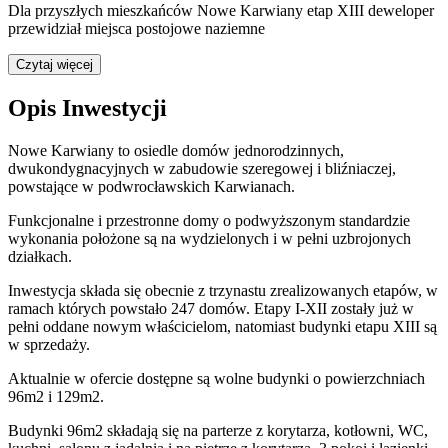
Dla przyszłych mieszkańców Nowe Karwiany etap XIII deweloper
przewidział
miejsca postojowe naziemne
Czytaj więcej
Opis Inwestycji
Nowe Karwiany to osiedle domów jednorodzinnych,
dwukondygnacyjnych w zabudowie szeregowej i bliźniaczej,
powstające w podwrocławskich Karwianach.
Funkcjonalne i przestronne domy o podwyższonym standardzie
wykonania położone są na wydzielonych i w pełni uzbrojonych
działkach.
Inwestycja składa się obecnie z trzynastu zrealizowanych etapów, w
ramach których powstało 247 domów. Etapy I-XII zostały już w
pełni oddane nowym właścicielom, natomiast budynki etapu XIII są
w sprzedaży.
Aktualnie w ofercie dostępne są wolne budynki o powierzchniach
96m2 i 129m2.
Budynki 96m2 składają się na parterze z korytarza, kotłowni, WC,