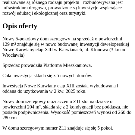
realizowane są różnego rodzaju projektu - rozbudowywana jest
infrastruktura drogowa, prowadzone są inwestycje wspierające
rozwój edukacji ekologicznej oraz turystyki.
Opis oferty
Nowy 5-pokojowy dom szeregowy na sprzedaż o powierzchni
129 m²
znajduje się w nowo
budowanej
inwestycji deweloperskiej
Nowe Karwiany etap XIII
w Karwianach
,
ul. Klonowa
(3 km od
Wrocławia).
Sprzedaż
prowadziła
Platforma Mieszkaniowa.
Cała inwestycja składa się z
5
nowych domów.
Inwestycja Nowe Karwiany etap XIII została wybudowana i
oddana do użytkowania w 2 kw. 2025 roku
.
Nowy dom
szeregowy
o oznaczeniu
Z11
stoi na działce o
powierzchni 204 m²
,
składa się z 2 kondygnacji
bez poddasza
,
nie
posiada podpiwniczenia
. Wysokość pomieszczeń wynosi
od 260 do
280
cm.
W domu
szeregowym
numer
Z11
znajduje się
się
5
pokoi
.