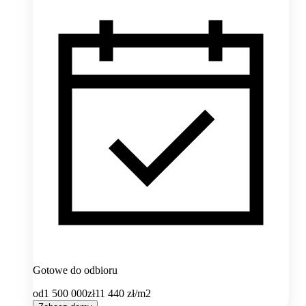
Gotowe do odbioru
od
1 500 000
zł
11 440
zł/m2