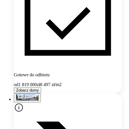
Gotowe do odbioru
od
1 819 000
zł
8 497
zł/m2
Zobacz domy