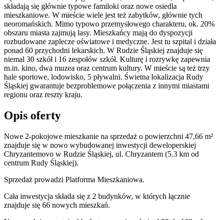
składają się głównie typowe familoki oraz nowe osiedla
mieszkaniowe. W mieście wiele jest też zabytków, głównie tych
neoromańskich. Mimo typowo przemysłowego charakteru, ok. 20%
obszaru miasta zajmują lasy. Mieszkańcy mają do dyspozycji
rozbudowane zaplecze oświatowe i medyczne. Jest tu szpital i działa
ponad 60 przychodni lekarskich. W Rudzie Śląskiej znajduje się
niemal 30 szkół i 16 zespołów szkół. Kulturę i rozrywkę zapewnia
m.in. kino, dwa muzea oraz centrum kultury. W mieście są też trzy
hale sportowe, lodowisko, 5 pływalni. Świetna lokalizacja Rudy
Śląskiej gwarantuje bezproblemowe połączenia z innymi miastami
regionu oraz reszty kraju.
Opis oferty
Nowe 2-pokojowe mieszkanie na sprzedaż o powierzchni 47,66 m²
znajduje się w nowo
wybudowanej
inwestycji deweloperskiej
Chryzantemovo
w Rudzie Śląskiej
,
ul. Chryzantem
(5.3 km od
centrum Rudy Śląskiej).
Sprzedaż
prowadzi
Platforma Mieszkaniowa.
Cała inwestycja składa się z
2
budynków
,
w których
łącznie
znajduje się 66 nowych mieszkań.