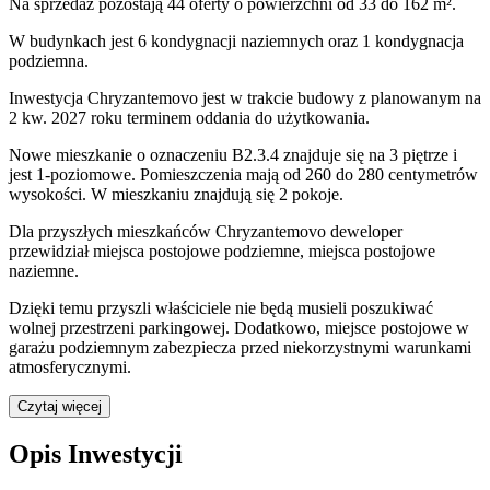
Na sprzedaż pozostają 44 oferty o powierzchni od 33 do 162 m².
W budynkach jest 6 kondygnacji naziemnych
oraz 1 kondygnacja
podziemna.
Inwestycja Chryzantemovo jest w trakcie budowy z planowanym na
2 kw. 2027 roku terminem oddania do użytkowania
.
Nowe mieszkanie
o oznaczeniu
B2.3.4
znajduje się na 3 piętrze
i
jest
1
-poziomow
e
. Pomieszczenia mają
od 260 do 280
centymetrów
wysokości. W
mieszkaniu
znajdują
się
2
pokoje
.
Dla przyszłych mieszkańców
Chryzantemovo
deweloper
przewidział
miejsca postojowe podziemne, miejsca postojowe
naziemne
.
Dzięki temu przyszli właściciele nie będą musieli poszukiwać
wolnej przestrzeni parkingowej.
Dodatkowo, miejsce postojowe w
garażu podziemnym zabezpiecza przed niekorzystnymi warunkami
atmosferycznymi.
Czytaj więcej
Opis Inwestycji