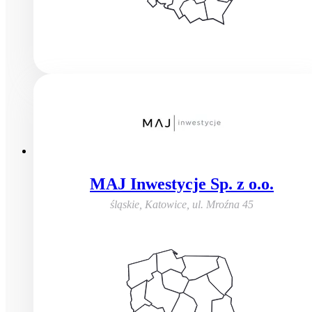
MAJ Inwestycje Sp. z o.o.
śląskie, Katowice
,
ul. Mroźna 45