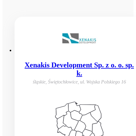
Xenakis Development Sp. z o. o. sp.
k.
śląskie, Świętochłowice
,
ul. Wojska Polskiego 16