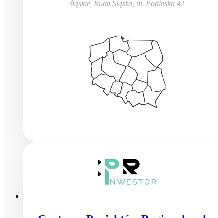
śląskie, Ruda Śląska
,
ul. Podlaska 42