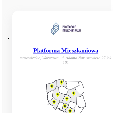
Platforma Mieszkaniowa
mazowieckie, Warszawa
,
ul. Adama Naruszewicza 27 lok.
101