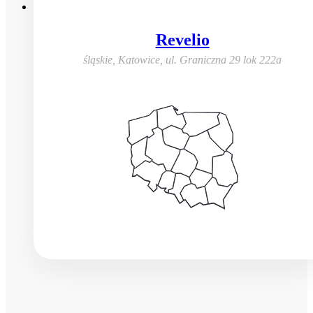
Revelio
śląskie, Katowice
,
ul. Graniczna 29 lok 222a