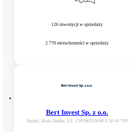
126
inwestycji
w sprzedaży
2 770
nieruchomości
w sprzedaży
Bert Invest Sp. z o.o.
śląskie, Ruda Śląska
,
UL. CHORZOWSKA 58 41-709