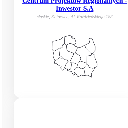
Centrum Projektów Regionalnych -
Inwestor S.A
śląskie, Katowice
,
Al. Roździeńskiego 188