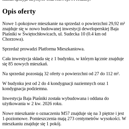
Opis oferty
Nowe 1-pokojowe mieszkanie na sprzedaż o powierzchni 29,92 m²
znajduje się w nowo
budowanej
inwestycji deweloperskiej
Baja
Piaśniki
w Świętochłowicach
,
ul. Sudecka
10
(0.4 km od
Chorzowa).
Sprzedaż
prowadzi
Platforma Mieszkaniowa.
Cała inwestycja składa się z
1
budynku
,
w którym
łącznie znajduje
się 85 nowych mieszkań.
Na sprzedaż pozostają 32 oferty o powierzchni od 27 do 112 m².
W budynku jest od 2 do 4 kondygnacji naziemnych
oraz 1
kondygnacja podziemna.
Inwestycja Baja Piaśniki została wybudowana i oddana do
użytkowania w 2 kw. 2026 roku
.
Nowe mieszkanie
o oznaczeniu
M57
znajduje się na 3 piętrze
i jest
1
-poziomow
e
. Pomieszczenia mają
273
centymetrów wysokości. W
mieszkaniu
znajduje
się
1
pokój
.