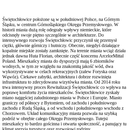
Świętochłowice położone są w południowej Polsce, na Górnym
Śląsku, w centrum Górnośląskiego Okręgu Przemysłowego. W
historii miasta dużą rolę odegrały wpływy niemieckie, które
odcisnęły swoje piętno szczególnie w architekturze. Do
intensywnego rozwoju Świętochłowic przyczynił się przemysł
ciężki, głównie górniczy i hutniczy. Obecnie, niegdyś działające
kopalnie miejskie zostały zamknięte. Na terenie miasta wciąż działa
jednak dawna Huta Florian, obecnie część koncernu ArcelorMittal
Poland. Mieszkańcy miasta do dyspozycji mają 6 zbiorników
wodnych, w tym ze względu na znakomitą jakość wód, dwa
wykorzystywane w celach rekreacyjnych (zalew Foryska oraz
Wąwóz). Ciekawe zabytki, architektura i dobrze rozwinięta
infrastruktura to zdecydowana wizytówka miasta. Od 2014 roku
trwa intensywny proces Rewitalizacji Świętochłowic co wpływa na
poprawę komfortu życia mieszkańców. Świętochłowice zyskały
miano najgęściej zaludnionego miasta w Polsce i Europie. Miasto
graniczy od północy z Bytomiem, od zachodu i południowego
zachodu z Rudą Śląską, a od wschodu i południowego wschodu z
Chorzowem. Układ komunikacyjny miasta pozwala na szybką
podróż w obrębie całego Okręgu Przemysłowego. Tutejsi
mieszkańcy to bardzo gościnna i otwarta społeczność, a panujący tu
klimat sprzyja turystyce oraz rozwojowi rodziny.