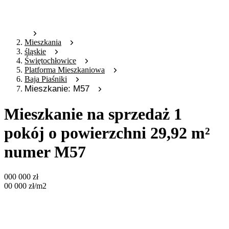
Mieszkania
śląskie
Świętochłowice
Platforma Mieszkaniowa
Baja Piaśniki
Mieszkanie: M57
Mieszkanie na sprzedaż 1
pokój o powierzchni 29,92 m²
numer M57
000 000
zł
00 000
zł
/m2