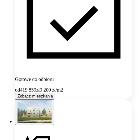
Gotowe do odbioru
od
419 859
zł
9 200
zł/m2
Zobacz mieszkania