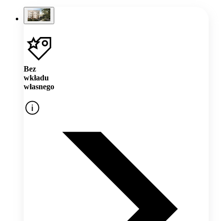
Bez
wkładu
własnego