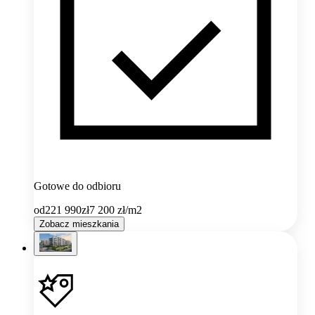
Gotowe do odbioru
od
221 990
zł
7 200
zł/m2
Zobacz mieszkania