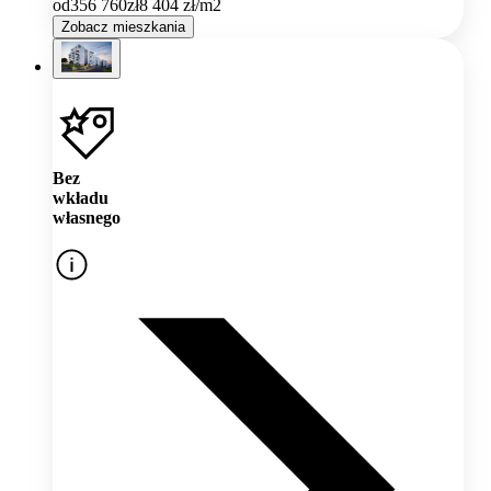
od
356 760
zł
8 404
zł/m2
Zobacz mieszkania
Bez
wkładu
własnego