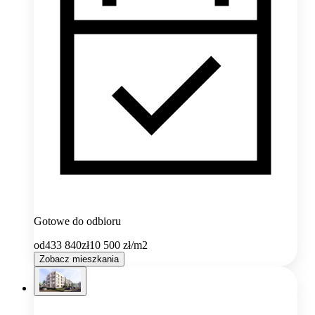
Gotowe do odbioru
od
433 840
zł
10 500
zł/m2
Zobacz mieszkania