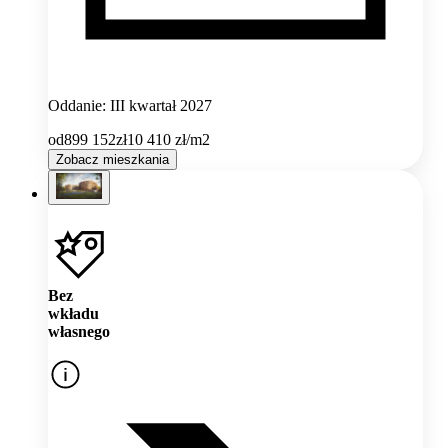
Oddanie: III kwartał 2027
od
899 152
zł
10 410
zł/m2
Zobacz mieszkania
Bez
wkładu
własnego