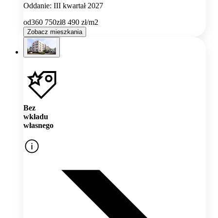
Oddanie: III kwartał 2027
od
360 750
zł
8 490
zł/m2
Zobacz mieszkania
Bez
wkładu
własnego