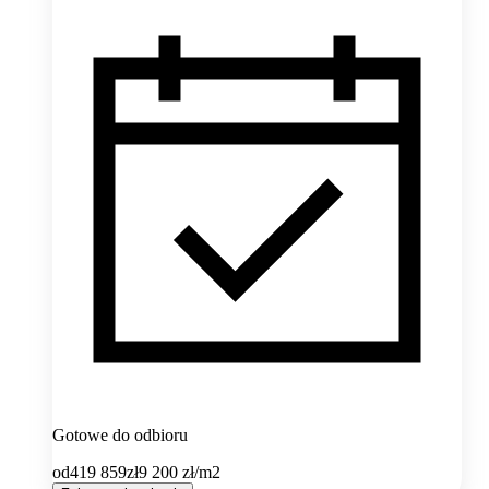
Gotowe do odbioru
od
419 859
zł
9 200
zł/m2