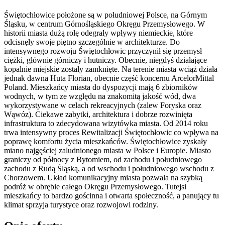
Świętochłowice położone są w południowej Polsce, na Górnym
Śląsku, w centrum Górnośląskiego Okręgu Przemysłowego. W
historii miasta dużą rolę odegrały wpływy niemieckie, które
odcisnęły swoje piętno szczególnie w architekturze. Do
intensywnego rozwoju Świętochłowic przyczynił się przemysł
ciężki, głównie górniczy i hutniczy. Obecnie, niegdyś działające
kopalnie miejskie zostały zamknięte. Na terenie miasta wciąż działa
jednak dawna Huta Florian, obecnie część koncernu ArcelorMittal
Poland. Mieszkańcy miasta do dyspozycji mają 6 zbiorników
wodnych, w tym ze względu na znakomitą jakość wód, dwa
wykorzystywane w celach rekreacyjnych (zalew Foryska oraz
Wąwóz). Ciekawe zabytki, architektura i dobrze rozwinięta
infrastruktura to zdecydowana wizytówka miasta. Od 2014 roku
trwa intensywny proces Rewitalizacji Świętochłowic co wpływa na
poprawę komfortu życia mieszkańców. Świętochłowice zyskały
miano najgęściej zaludnionego miasta w Polsce i Europie. Miasto
graniczy od północy z Bytomiem, od zachodu i południowego
zachodu z Rudą Śląską, a od wschodu i południowego wschodu z
Chorzowem. Układ komunikacyjny miasta pozwala na szybką
podróż w obrębie całego Okręgu Przemysłowego. Tutejsi
mieszkańcy to bardzo gościnna i otwarta społeczność, a panujący tu
klimat sprzyja turystyce oraz rozwojowi rodziny.