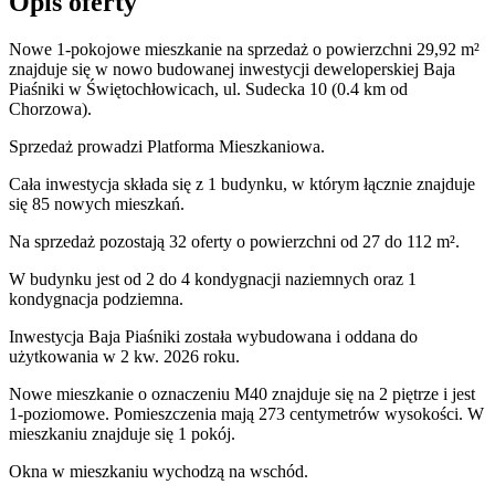
Opis oferty
Nowe 1-pokojowe mieszkanie na sprzedaż o powierzchni 29,92 m²
znajduje się w nowo
budowanej
inwestycji deweloperskiej
Baja
Piaśniki
w Świętochłowicach
,
ul. Sudecka
10
(0.4 km od
Chorzowa).
Sprzedaż
prowadzi
Platforma Mieszkaniowa.
Cała inwestycja składa się z
1
budynku
,
w którym
łącznie znajduje
się 85 nowych mieszkań.
Na sprzedaż pozostają 32 oferty o powierzchni od 27 do 112 m².
W budynku jest od 2 do 4 kondygnacji naziemnych
oraz 1
kondygnacja podziemna.
Inwestycja Baja Piaśniki została wybudowana i oddana do
użytkowania w 2 kw. 2026 roku
.
Nowe mieszkanie
o oznaczeniu
M40
znajduje się na 2 piętrze
i jest
1
-poziomow
e
. Pomieszczenia mają
273
centymetrów wysokości. W
mieszkaniu
znajduje
się
1
pokój
.
Okna w mieszkaniu wychodzą na wschód.