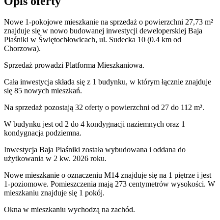
Opis oferty
Nowe 1-pokojowe mieszkanie na sprzedaż o powierzchni 27,73 m²
znajduje się w nowo
budowanej
inwestycji deweloperskiej
Baja
Piaśniki
w Świętochłowicach
,
ul. Sudecka
10
(0.4 km od
Chorzowa).
Sprzedaż
prowadzi
Platforma Mieszkaniowa.
Cała inwestycja składa się z
1
budynku
,
w którym
łącznie znajduje
się 85 nowych mieszkań.
Na sprzedaż pozostają 32 oferty o powierzchni od 27 do 112 m².
W budynku jest od 2 do 4 kondygnacji naziemnych
oraz 1
kondygnacja podziemna.
Inwestycja Baja Piaśniki została wybudowana i oddana do
użytkowania w 2 kw. 2026 roku
.
Nowe mieszkanie
o oznaczeniu
M14
znajduje się na 1 piętrze
i jest
1
-poziomow
e
. Pomieszczenia mają
273
centymetrów wysokości. W
mieszkaniu
znajduje
się
1
pokój
.
Okna w mieszkaniu wychodzą na zachód.