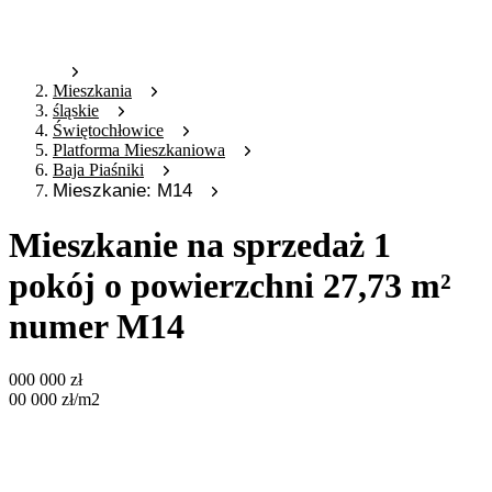
Mieszkania
śląskie
Świętochłowice
Platforma Mieszkaniowa
Baja Piaśniki
Mieszkanie: M14
Mieszkanie na sprzedaż 1
pokój o powierzchni 27,73 m²
numer M14
000 000
zł
00 000
zł
/m2