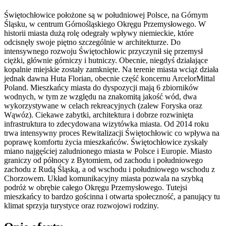
Świętochłowice położone są w południowej Polsce, na Górnym
Śląsku, w centrum Górnośląskiego Okręgu Przemysłowego. W
historii miasta dużą rolę odegrały wpływy niemieckie, które
odcisnęły swoje piętno szczególnie w architekturze. Do
intensywnego rozwoju Świętochłowic przyczynił się przemysł
ciężki, głównie górniczy i hutniczy. Obecnie, niegdyś działające
kopalnie miejskie zostały zamknięte. Na terenie miasta wciąż działa
jednak dawna Huta Florian, obecnie część koncernu ArcelorMittal
Poland. Mieszkańcy miasta do dyspozycji mają 6 zbiorników
wodnych, w tym ze względu na znakomitą jakość wód, dwa
wykorzystywane w celach rekreacyjnych (zalew Foryska oraz
Wąwóz). Ciekawe zabytki, architektura i dobrze rozwinięta
infrastruktura to zdecydowana wizytówka miasta. Od 2014 roku
trwa intensywny proces Rewitalizacji Świętochłowic co wpływa na
poprawę komfortu życia mieszkańców. Świętochłowice zyskały
miano najgęściej zaludnionego miasta w Polsce i Europie. Miasto
graniczy od północy z Bytomiem, od zachodu i południowego
zachodu z Rudą Śląską, a od wschodu i południowego wschodu z
Chorzowem. Układ komunikacyjny miasta pozwala na szybką
podróż w obrębie całego Okręgu Przemysłowego. Tutejsi
mieszkańcy to bardzo gościnna i otwarta społeczność, a panujący tu
klimat sprzyja turystyce oraz rozwojowi rodziny.