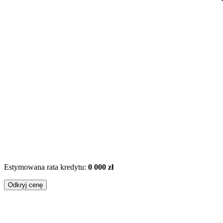
Estymowana rata kredytu:
0 000 zł
Odkryj cenę