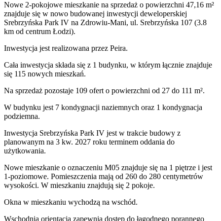
Nowe 2-pokojowe mieszkanie na sprzedaż o powierzchni 47,16 m²
znajduje się w nowo
budowanej
inwestycji deweloperskiej
Srebrzyńska Park IV
na Zdrowiu-Mani
,
ul. Srebrzyńska
107
(3.8
km od centrum Łodzi).
Inwestycja
jest realizowana
przez
Peira.
Cała inwestycja składa się z
1
budynku
,
w którym
łącznie znajduje
się 115 nowych mieszkań.
Na sprzedaż pozostaje 109 ofert o powierzchni od 27 do 111 m².
W budynku jest 7 kondygnacji naziemnych
oraz 1 kondygnacja
podziemna.
Inwestycja Srebrzyńska Park IV jest w trakcie budowy z
planowanym na 3 kw. 2027 roku terminem oddania do
użytkowania
.
Nowe mieszkanie
o oznaczeniu
M05
znajduje się na 1 piętrze
i jest
1
-poziomow
e
. Pomieszczenia mają
od 260 do 280
centymetrów
wysokości. W
mieszkaniu
znajdują
się
2
pokoje
.
Okna w mieszkaniu wychodzą na wschód.
Wschodnia orientacja zapewnia dostęp do łagodnego porannego