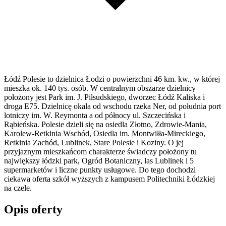
Łódź Polesie to dzielnica Łodzi o powierzchni 46 km. kw., w której
mieszka ok. 140 tys. osób. W centralnym obszarze dzielnicy
położony jest Park im. J. Piłsudskiego, dworzec Łódź Kaliska i
droga E75. Dzielnicę okala od wschodu rzeka Ner, od południa port
lotniczy im. W. Reymonta a od północy ul. Szczecińska i
Rąbieńska. Polesie dzieli się na osiedla Złotno, Zdrowie-Mania,
Karolew-Retkinia Wschód, Osiedla im. Montwiłła-Mireckiego,
Retkinia Zachód, Lublinek, Stare Polesie i Koziny. O jej
przyjaznym mieszkańcom charakterze świadczy położony tu
największy łódzki park, Ogród Botaniczny, las Lublinek i 5
supermarketów i liczne punkty usługowe. Do tego dochodzi
ciekawa oferta szkół wyższych z kampusem Politechniki Łódzkiej
na czele.
Opis oferty