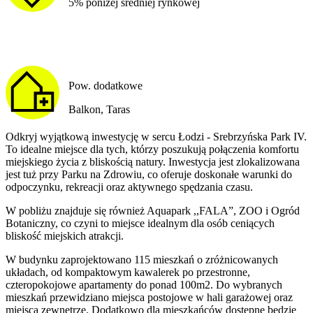
5% poniżej średniej rynkowej
Pow. dodatkowe
Balkon, Taras
Odkryj wyjątkową inwestycję w sercu Łodzi - Srebrzyńska Park IV.
To idealne miejsce dla tych, którzy poszukują połączenia komfortu
miejskiego życia z bliskością natury. Inwestycja jest zlokalizowana
jest tuż przy Parku na Zdrowiu, co oferuje doskonałe warunki do
odpoczynku, rekreacji oraz aktywnego spędzania czasu.
W pobliżu znajduje się również Aquapark ,,FALA”, ZOO i Ogród
Botaniczny, co czyni to miejsce idealnym dla osób ceniących
bliskość miejskich atrakcji.
W budynku zaprojektowano 115 mieszkań o zróżnicowanych
układach, od kompaktowym kawalerek po przestronne,
czteropokojowe apartamenty do ponad 100m2. Do wybranych
mieszkań przewidziano miejsca postojowe w hali garażowej oraz
miejsca zewnętrze. Dodatkowo dla mieszkańców dostępne będzie