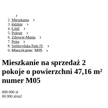
Mieszkania
łódzkie
Łódź
Polesie
Zdrowie-Mania
Peira
Srebrzyńska Park IV
Mieszkanie: M05
Mieszkanie na sprzedaż 2
pokoje o powierzchni 47,16 m²
numer M05
000 000
zł
00 000
zł
/m2