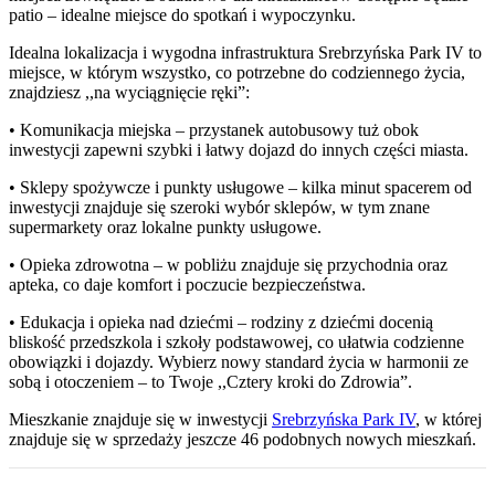
patio – idealne miejsce do spotkań i wypoczynku.
Idealna lokalizacja i wygodna infrastruktura Srebrzyńska Park IV to
miejsce, w którym wszystko, co potrzebne do codziennego życia,
znajdziesz ,,na wyciągnięcie ręki”:
• Komunikacja miejska – przystanek autobusowy tuż obok
inwestycji zapewni szybki i łatwy dojazd do innych części miasta.
• Sklepy spożywcze i punkty usługowe – kilka minut spacerem od
inwestycji znajduje się szeroki wybór sklepów, w tym znane
supermarkety oraz lokalne punkty usługowe.
• Opieka zdrowotna – w pobliżu znajduje się przychodnia oraz
apteka, co daje komfort i poczucie bezpieczeństwa.
• Edukacja i opieka nad dziećmi – rodziny z dziećmi docenią
bliskość przedszkola i szkoły podstawowej, co ułatwia codzienne
obowiązki i dojazdy. Wybierz nowy standard życia w harmonii ze
sobą i otoczeniem – to Twoje ,,Cztery kroki do Zdrowia”.
Mieszkanie
znajduje się w inwestycji
Srebrzyńska Park IV
, w której
znajduje
się w sprzedaży jeszcze
46
podobnych nowych mieszkań
.