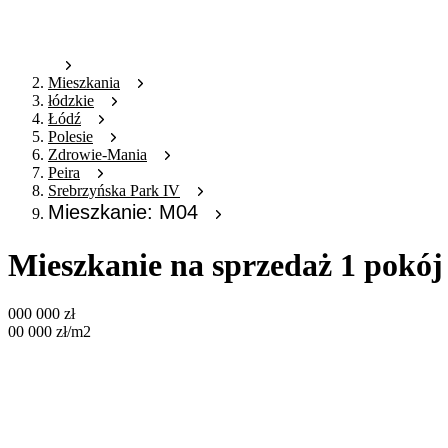
Mieszkania
łódzkie
Łódź
Polesie
Zdrowie-Mania
Peira
Srebrzyńska Park IV
Mieszkanie: M04
Mieszkanie na sprzedaż 1 pokó
000 000
zł
00 000
zł
/m2