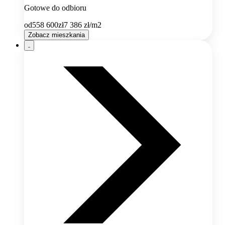
Gotowe do odbioru
od
558 600
zł
7 386
zł/m2
Zobacz mieszkania