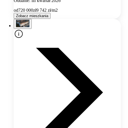
Oddanie: III kwartał 2026
od
720 000
zł
9 742
zł/m2
Zobacz mieszkania