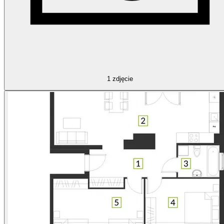
1
zdjęcie