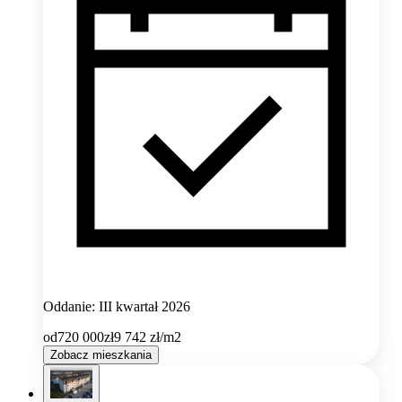
Oddanie: III kwartał 2026
od
720 000
zł
9 742
zł/m2
Zobacz mieszkania