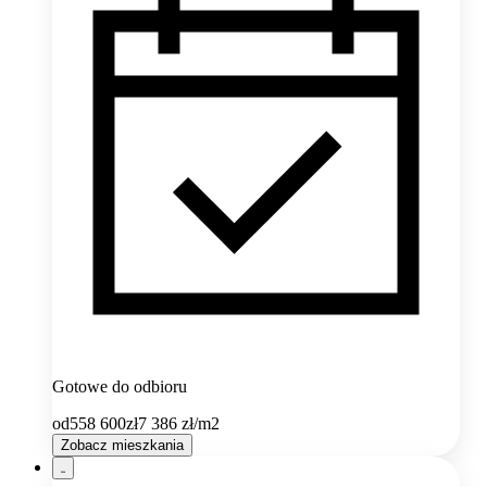
Gotowe do odbioru
od
558 600
zł
7 386
zł/m2
Zobacz mieszkania