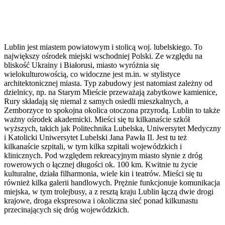
Lublin jest miastem powiatowym i stolicą woj. lubelskiego. To
największy ośrodek miejski wschodniej Polski. Ze względu na
bliskość Ukrainy i Białorusi, miasto wyróżnia się
wielokulturowością, co widoczne jest m.in. w stylistyce
architektonicznej miasta. Typ zabudowy jest natomiast zależny od
dzielnicy, np. na Starym Mieście przeważają zabytkowe kamienice,
Rury składają się niemal z samych osiedli mieszkalnych, a
Zemborzyce to spokojna okolica otoczona przyrodą. Lublin to także
ważny ośrodek akademicki. Mieści się tu kilkanaście szkół
wyższych, takich jak Politechnika Lubelska, Uniwersytet Medyczny
i Katolicki Uniwersytet Lubelski Jana Pawła II. Jest tu też
kilkanaście szpitali, w tym kilka szpitali wojewódzkich i
klinicznych. Pod względem rekreacyjnym miasto słynie z dróg
rowerowych o łącznej długości ok. 100 km. Kwitnie tu życie
kulturalne, działa filharmonia, wiele kin i teatrów. Mieści się tu
również kilka galerii handlowych. Prężnie funkcjonuje komunikacja
miejska, w tym trolejbusy, a z resztą kraju Lublin łączą dwie drogi
krajowe, droga ekspresowa i okoliczna sieć ponad kilkunastu
przecinających się dróg wojewódzkich.