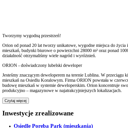
Tworzymy wygodną przestrzeń!
Orion od ponad 20 lat tworzy unikatowe, wygodne miejsca do życia i 
mieszkań, budynki biurowe o powierzchni 28000 m² oraz ponad 100
działalność otrzymaliśmy wiele nagród i wyróżnień.
ORION - doświadczony lubelski deweloper
Jesteśmy znaczącym deweloperem na terenie Lublina. W przeciągu ki
mieszkań na Osiedlu Koralowym. Firma ORION powstała w czerwcu 199
budowę mieszkań w systemie deweloperskim. Orion koncentruje swoje 
produkcyjno – magazynowe w najatrakcyjniejszych lokalizacjach.
Czytaj więcej
Inwestycje zrealizowane
Osiedle Poręba Park
(
mieszkania
)