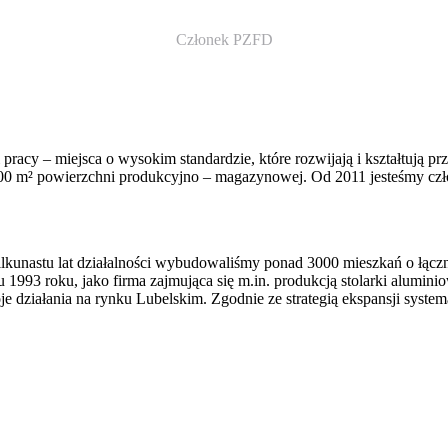
Członek PZFD
pracy – miejsca o wysokim standardzie, które rozwijają i kształtują 
00 m² powierzchni produkcyjno – magazynowej. Od 2011 jesteśmy cz
lkunastu lat działalności wybudowaliśmy ponad 3000 mieszkań o łącz
3 roku, jako firma zajmująca się m.in. produkcją stolarki aluminio
działania na rynku Lubelskim. Zgodnie ze strategią ekspansji systema