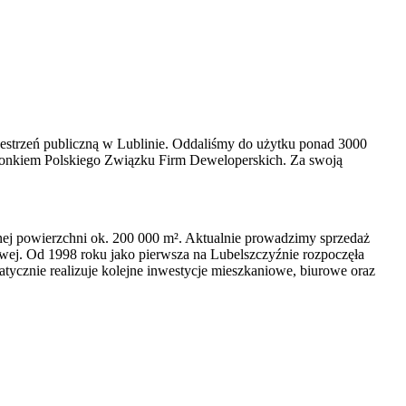
przestrzeń publiczną w Lublinie. Oddaliśmy do użytku ponad 3000
łonkiem Polskiego Związku Firm Deweloperskich. Za swoją
nej powierzchni ok. 200 000 m². Aktualnie prowadzimy sprzedaż
wej. Od 1998 roku jako pierwsza na Lubelszczyźnie rozpoczęła
tycznie realizuje kolejne inwestycje mieszkaniowe, biurowe oraz