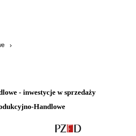
z
Kredyty
Dla poszukującego
Dla
we
lowe - inwestycje w sprzedaży
rodukcyjno-Handlowe