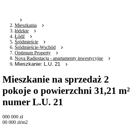
Mieszkania
łódzkie
Łódź
Śródmieście
Śródmieście-Wschód
Optimum Property
Nova Radiostacja - apartamenty inwestycyjne
Mieszkanie: L.U. 21
Mieszkanie na sprzedaż 2
pokoje o powierzchni 31,21 m²
numer L.U. 21
000 000
zł
00 000
zł
/m2