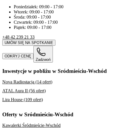
Poniedziałek:
09:00
-
17:00
Wtorek:
09:00
-
17:00
Środa:
09:00
-
17:00
Czwartek:
09:00
-
17:00
Piątek:
09:00
-
17:00
+48 42 239 21 33
UMÓW SIĘ NA SPOTKANIE
ODKRYJ CENĘ
Zadzwoń
Inwestycje w pobliżu w Sródmieściu-Wschód
Nova Radiostacja (14 ofert)
ATAL Aura II (56 ofert)
Lira House (109 ofert)
Oferty w Sródmieściu-Wschód
Kawalerki Śródmieście-Wschód