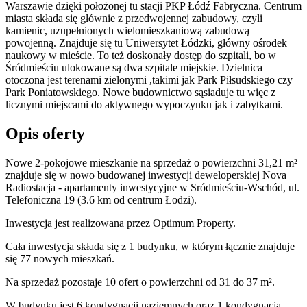
Warszawie dzięki położonej tu stacji PKP Łódź Fabryczna. Centrum
miasta składa się głównie z przedwojennej zabudowy, czyli
kamienic, uzupełnionych wielomieszkaniową zabudową
powojenną. Znajduje się tu Uniwersytet Łódzki, główny ośrodek
naukowy w mieście. To też doskonały dostęp do szpitali, bo w
Śródmieściu ulokowane są dwa szpitale miejskie. Dzielnica
otoczona jest terenami zielonymi ,takimi jak Park Piłsudskiego czy
Park Poniatowskiego. Nowe budownictwo sąsiaduje tu więc z
licznymi miejscami do aktywnego wypoczynku jak i zabytkami.
Opis oferty
Nowe 2-pokojowe mieszkanie na sprzedaż o powierzchni 31,21 m²
znajduje się w nowo
budowanej
inwestycji deweloperskiej
Nova
Radiostacja - apartamenty inwestycyjne
w Sródmieściu-Wschód
,
ul.
Telefoniczna
19
(3.6 km od centrum Łodzi).
Inwestycja
jest realizowana
przez
Optimum Property.
Cała inwestycja składa się z
1
budynku
,
w którym
łącznie znajduje
się 77 nowych mieszkań.
Na sprzedaż pozostaje 10 ofert o powierzchni od 31 do 37 m².
W budynku jest 6 kondygnacji naziemnych
oraz 1 kondygnacja