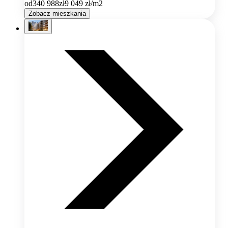
od
340 988
zł
9 049
zł/m2
Zobacz mieszkania