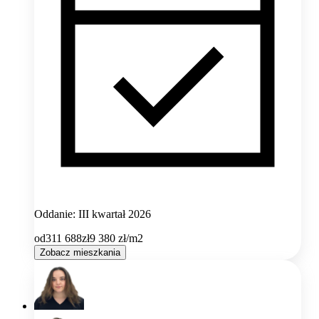
Oddanie: III kwartał 2026
od
311 688
zł
9 380
zł/m2
Zobacz mieszkania