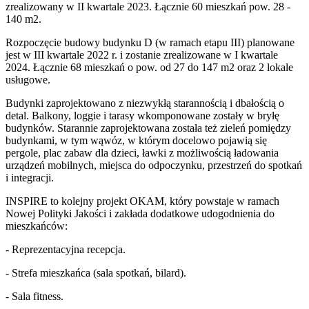
zrealizowany w II kwartale 2023. Łącznie 60 mieszkań pow. 28 -
140 m2.
Rozpoczęcie budowy budynku D (w ramach etapu III) planowane
jest w III kwartale 2022 r. i zostanie zrealizowane w I kwartale
2024. Łącznie 68 mieszkań o pow. od 27 do 147 m2 oraz 2 lokale
usługowe.
Budynki zaprojektowano z niezwykłą starannością i dbałością o
detal. Balkony, loggie i tarasy wkomponowane zostały w bryłę
budynków. Starannie zaprojektowana została też zieleń pomiędzy
budynkami, w tym wąwóz, w którym docelowo pojawią się
pergole, plac zabaw dla dzieci, ławki z możliwością ładowania
urządzeń mobilnych, miejsca do odpoczynku, przestrzeń do spotkań
i integracji.
INSPIRE to kolejny projekt OKAM, który powstaje w ramach
Nowej Polityki Jakości i zakłada dodatkowe udogodnienia do
mieszkańców:
- Reprezentacyjna recepcja.
- Strefa mieszkańca (sala spotkań, bilard).
- Sala fitness.