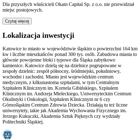
Dla przyszłych właścicieli
Okam Capital Sp. z o.o.
nie przewidział
miejsc postojowych.
Czytaj więcej
Lokalizacja inwestycji
Katowice to miasto w województwie śląskim o powierzchni 164 km
kw i liczbie mieszkańców ponad 300 tys. osób. Zabudowa miasta to
głównie powojenne bloki i typowe dla Śląska zabytkowe
kamienice. Katowice dzielą się na dzielnice pogrupowane w
zespoły dzielnic: zespół północny, śródmiejski, południowy,
wschodni i zachodni. Miasto jest wojewódzkim centrum
medycznym, z kilkunastoma szpitalami, w tym Centralnym
Szpitalem Klinicznym im. Kornela Gibińskiego, Szpitalem
Klinicznym im. Andrzeja Mieleckiego, Uniwersyteckim Centrum
Okulistyki i Onkologii, Szpitalem Klinicznym nr 6 czy
Górnośląskim Centrum Zdrowia Dziecka. Działają tu też liczne
uniwersytety, takie jak Akademia Wychowania Fizycznego im.
Jerzego Kukuczki, Akademia Sztuk Pięknych czy wydziały
Politechniki Śląskiej.