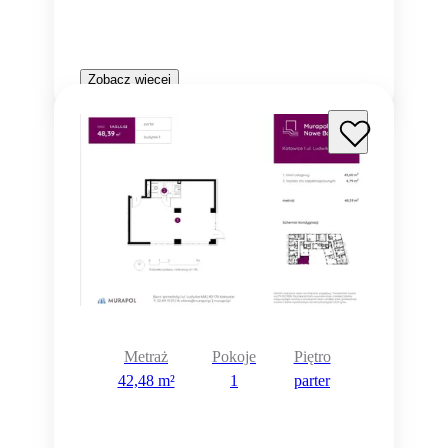
Zobacz więcej
Metraż
Pokoje
Piętro
42,48 m²
1
parter