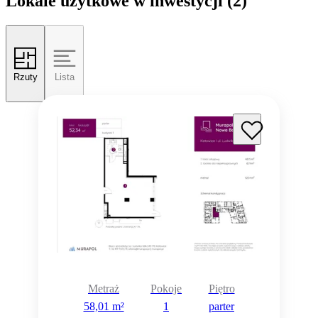
Lokale użytkowe w inwestycji
(2)
Rzuty
Lista
Metraż
Pokoje
Piętro
58,01 m²
1
parter