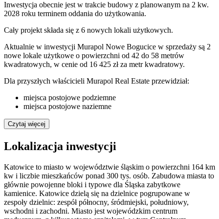
Inwestycja obecnie jest w trakcie budowy z planowanym na 2 kw.
2028 roku terminem oddania do użytkowania
.
Cały projekt składa się z
6
nowych lokali użytkowych
.
Aktualnie w inwestycji
Murapol Nowe Bogucice
w sprzedaży
są
2
nowe lokale użytkowe
o powierzchni od 42 do 58 metrów
kwadratowych
, w cenie od 16 425 zł za metr kwadratowy
.
Dla przyszłych właścicieli
Murapol Real Estate
przewidział:
miejsca postojowe podziemne
miejsca postojowe naziemne
Czytaj więcej
Lokalizacja inwestycji
Katowice to miasto w województwie śląskim o powierzchni 164 km
kw i liczbie mieszkańców ponad 300 tys. osób. Zabudowa miasta to
głównie powojenne bloki i typowe dla Śląska zabytkowe
kamienice. Katowice dzielą się na dzielnice pogrupowane w
zespoły dzielnic: zespół północny, śródmiejski, południowy,
wschodni i zachodni. Miasto jest wojewódzkim centrum