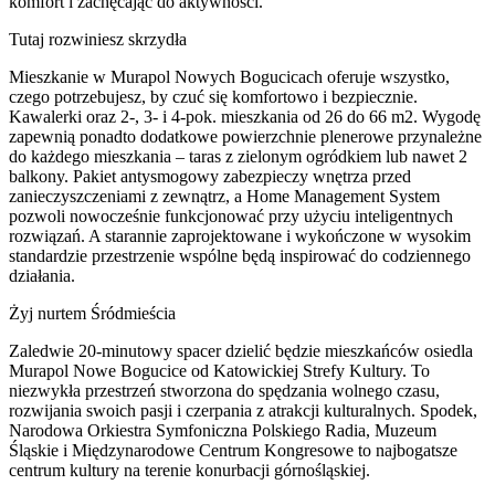
komfort i zachęcając do aktywności.
Tutaj rozwiniesz skrzydła
Mieszkanie w Murapol Nowych Bogucicach oferuje wszystko,
czego potrzebujesz, by czuć się komfortowo i bezpiecznie.
Kawalerki oraz 2-, 3- i 4-pok. mieszkania od 26 do 66 m2. Wygodę
zapewnią ponadto dodatkowe powierzchnie plenerowe przynależne
do każdego mieszkania – taras z zielonym ogródkiem lub nawet 2
balkony. Pakiet antysmogowy zabezpieczy wnętrza przed
zanieczyszczeniami z zewnątrz, a Home Management System
pozwoli nowocześnie funkcjonować przy użyciu inteligentnych
rozwiązań. A starannie zaprojektowane i wykończone w wysokim
standardzie przestrzenie wspólne będą inspirować do codziennego
działania.
Żyj nurtem Śródmieścia
Zaledwie 20-minutowy spacer dzielić będzie mieszkańców osiedla
Murapol Nowe Bogucice od Katowickiej Strefy Kultury. To
niezwykła przestrzeń stworzona do spędzania wolnego czasu,
rozwijania swoich pasji i czerpania z atrakcji kulturalnych. Spodek,
Narodowa Orkiestra Symfoniczna Polskiego Radia, Muzeum
Śląskie i Międzynarodowe Centrum Kongresowe to najbogatsze
centrum kultury na terenie konurbacji górnośląskiej.