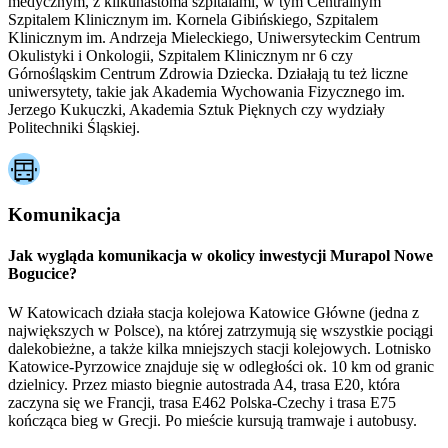
medycznym, z kilkunastoma szpitalami, w tym Centralnym
Szpitalem Klinicznym im. Kornela Gibińskiego, Szpitalem
Klinicznym im. Andrzeja Mieleckiego, Uniwersyteckim Centrum
Okulistyki i Onkologii, Szpitalem Klinicznym nr 6 czy
Górnośląskim Centrum Zdrowia Dziecka. Działają tu też liczne
uniwersytety, takie jak Akademia Wychowania Fizycznego im.
Jerzego Kukuczki, Akademia Sztuk Pięknych czy wydziały
Politechniki Śląskiej.
Komunikacja
Jak wygląda komunikacja w okolicy inwestycji Murapol Nowe
Bogucice?
W Katowicach działa stacja kolejowa Katowice Główne (jedna z
największych w Polsce), na której zatrzymują się wszystkie pociągi
dalekobieżne, a także kilka mniejszych stacji kolejowych. Lotnisko
Katowice-Pyrzowice znajduje się w odległości ok. 10 km od granic
dzielnicy. Przez miasto biegnie autostrada A4, trasa E20, która
zaczyna się we Francji, trasa E462 Polska-Czechy i trasa E75
kończąca bieg w Grecji. Po mieście kursują tramwaje i autobusy.