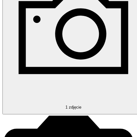
1
zdjęcie