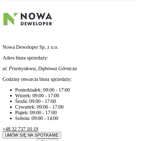
Nowa Deweloper Sp. z o.o.
Adres biura sprzedaży:
ul. Przemysłowa, Dąbrowa Górnicza
Godziny otwarcia biura sprzedaży:
Poniedziałek:
09:00
-
17:00
Wtorek:
09:00
-
17:00
Środa:
09:00
-
17:00
Czwartek:
09:00
-
17:00
Piątek:
09:00
-
17:00
Sobota:
09:00
-
14:00
+48 32 737 10 19
UMÓW SIĘ NA SPOTKANIE