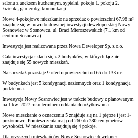
salonu z aneksem kuchennym, sypialni, pokoju 1, pokoju 2,
łazienki, garderoby, komunikacji
Nowe 4-pokojowe mieszkanie na sprzedaż o powierzchni 67,98 m²
znajduje się w nowo
budowanej
inwestycji deweloperskiej
Nowy
Sosnowiec
w Sosnowcu
,
ul. Braci Mieroszewskich
(7.1 km od
centrum Sosnowca).
Inwestycja
jest realizowana
przez
Nowa Deweloper Sp. z o.o.
Cała inwestycja składa się z
2
budynków
,
w których
łącznie
znajduje się 55 nowych mieszkań.
Na sprzedaż pozostaje 9 ofert o powierzchni od 65 do 133 m².
W budynkach jest 5 kondygnacji naziemnych
oraz 1 kondygnacja
podziemna.
Inwestycja Nowy Sosnowiec jest w trakcie budowy z planowanym
na 1 kw. 2027 roku terminem oddania do użytkowania
.
Nowe mieszkanie
o oznaczeniu
5
znajduje się na 1 piętrze
i jest
1
-
poziomow
e
. Pomieszczenia mają
od 260 do 280
centymetrów
wysokości. W
mieszkaniu
znajdują
się
4
pokoje
.
Dla przyszłych mieszkańców
Nowy Sosnowiec
deweloper