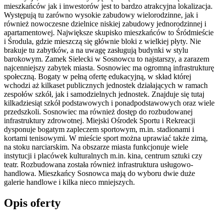
mieszkańców jak i inwestorów jest to bardzo atrakcyjna lokalizacja.
Występują tu zarówno wysokie zabudowy wielorodzinne, jak i
również nowoczesne dzielnice niskiej zabudowy jednorodzinnej i
apartamentowej. Największe skupisko mieszkańców to Śródmieście
i Środula, gdzie mieszczą się głównie bloki z wielkiej płyty. Nie
brakuje tu zabytków, a na uwagę zasługują budynki w stylu
barokowym. Zamek Sielecki w Sosnowcu to najstarszy, a zarazem
najcenniejszy zabytek miasta. Sosnowiec ma ogromną infrastrukturę
społeczną. Bogaty w pełną ofertę edukacyjną, w skład której
wchodzi aż kilkaset publicznych jednostek działających w ramach
zespołów szkół, jak i samodzielnych jednostek. Znajduje się tutaj
kilkadziesiąt szkół podstawowych i ponadpodstawowych oraz wiele
przedszkoli. Sosnowiec ma również dostęp do rozbudowanej
infrastruktury zdrowotnej. Miejski Ośrodek Sportu i Rekreacji
dysponuje bogatym zapleczem sportowym, m.in. stadionami i
kortami tenisowymi. W mieście sport można uprawiać także zimą,
na stoku narciarskim. Na obszarze miasta funkcjonuje wiele
instytucji i placówek kulturalnych m.in. kina, centrum sztuki czy
teatr. Rozbudowana została również infrastruktura usługowo-
handlowa. Mieszkańcy Sosnowca mają do wyboru dwie duże
galerie handlowe i kilka nieco mniejszych.
Opis oferty