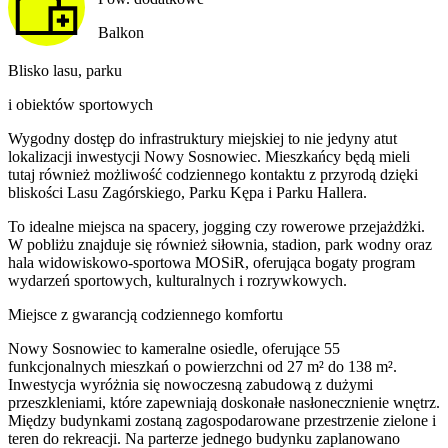
Balkon
Blisko lasu, parku
i obiektów sportowych
Wygodny dostęp do infrastruktury miejskiej to nie jedyny atut
lokalizacji inwestycji Nowy Sosnowiec. Mieszkańcy będą mieli
tutaj również możliwość codziennego kontaktu z przyrodą dzięki
bliskości Lasu Zagórskiego, Parku Kępa i Parku Hallera.
To idealne miejsca na spacery, jogging czy rowerowe przejażdżki.
W pobliżu znajduje się również siłownia, stadion, park wodny oraz
hala widowiskowo-sportowa MOSiR, oferująca bogaty program
wydarzeń sportowych, kulturalnych i rozrywkowych.
Miejsce z gwarancją codziennego komfortu
Nowy Sosnowiec to kameralne osiedle, oferujące 55
funkcjonalnych mieszkań o powierzchni od 27 m² do 138 m².
Inwestycja wyróżnia się nowoczesną zabudową z dużymi
przeszkleniami, które zapewniają doskonałe nasłonecznienie wnętrz.
Między budynkami zostaną zagospodarowane przestrzenie zielone i
teren do rekreacji. Na parterze jednego budynku zaplanowano