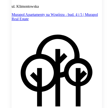
ul. Klimontowska
Murapol Apartamenty na Wzgórzu - bud. 4 i 5 | Murapol
Real Estate