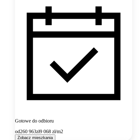
Gotowe do odbioru
od
260 963
zł
9 068
zł/m2
Zobacz mieszkania