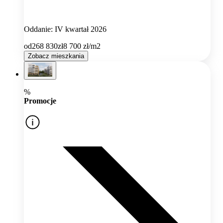
Oddanie: IV kwartał 2026
od
268 830
zł
8 700
zł/m2
Zobacz mieszkania
%
Promocje