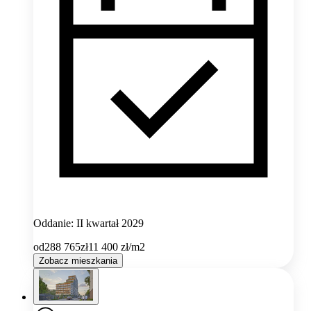
Oddanie: II kwartał 2029
od
288 765
zł
11 400
zł/m2
Zobacz mieszkania