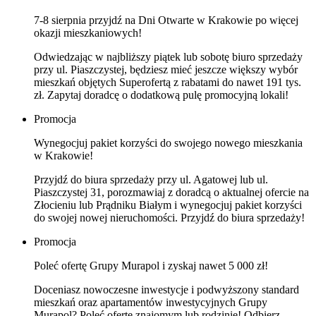
7-8 sierpnia przyjdź na Dni Otwarte w Krakowie po więcej
okazji mieszkaniowych!
Odwiedzając w najbliższy piątek lub sobotę biuro sprzedaży
przy ul. Piaszczystej, będziesz mieć jeszcze większy wybór
mieszkań objętych Superofertą z rabatami do nawet 191 tys.
zł. Zapytaj doradcę o dodatkową pulę promocyjną lokali!
Promocja
Wynegocjuj pakiet korzyści do swojego nowego mieszkania
w Krakowie!
Przyjdź do biura sprzedaży przy ul. Agatowej lub ul.
Piaszczystej 31, porozmawiaj z doradcą o aktualnej ofercie na
Złocieniu lub Prądniku Białym i wynegocjuj pakiet korzyści
do swojej nowej nieruchomości. Przyjdź do biura sprzedaży!
Promocja
Poleć ofertę Grupy Murapol i zyskaj nawet 5 000 zł!
Doceniasz nowoczesne inwestycje i podwyższony standard
mieszkań oraz apartamentów inwestycyjnych Grupy
Murapol? Poleć ofertę znajomym lub rodzinie! Odbierz