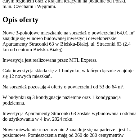
całym regionem oraz z krajami leżącymi na południe od Polski,
m.in. Czechami i Węgrami.
Opis oferty
Nowe 3-pokojowe mieszkanie na sprzedaż o powierzchni 64,01 m²
znajduje się w nowo
budowanej
inwestycji deweloperskiej
Apartamenty Straconki 63
w Bielsku-Białej
,
ul. Straconki
63
(2.4
km od centrum Bielska-Białej).
Inwestycja
jest realizowana
przez
MTL Express.
Cała inwestycja składa się z
1
budynku
,
w którym
łącznie znajduje
się 12 nowych mieszkań.
Na sprzedaż pozostają 4 oferty o powierzchni od 53 do 64 m².
W budynku są 3 kondygnacje naziemne
oraz 1 kondygnacja
podziemna.
Inwestycja Apartamenty Straconki 63 została wybudowana i oddana
do użytkowania w 4 kw. 2024 roku
.
Nowe mieszkanie
o oznaczeniu
2
znajduje się na parterze
i jest
1
-
poziomow
e
. Pomieszczenia mają
od 260 do 280
centymetrów