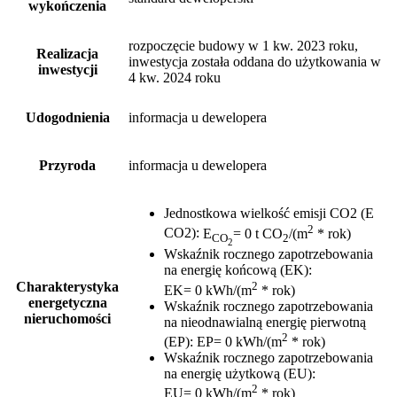
wykończenia
rozpoczęcie budowy w 1 kw. 2023 roku,
Realizacja
inwestycja została oddana do użytkowania w
inwestycji
4 kw. 2024 roku
Udogodnienia
informacja u dewelopera
Przyroda
informacja u dewelopera
Jednostkowa wielkość emisji CO2 (E
2
CO2)
:
E
= 0 t CO
/(m
* rok)
CO
2
2
Wskaźnik rocznego zapotrzebowania
na energię końcową (EK)
:
2
Charakterystyka
EK= 0 kWh/(m
* rok)
energetyczna
Wskaźnik rocznego zapotrzebowania
nieruchomości
na nieodnawialną energię pierwotną
2
(EP)
:
EP= 0 kWh/(m
* rok)
Wskaźnik rocznego zapotrzebowania
na energię użytkową (EU)
:
2
EU= 0 kWh/(m
* rok)