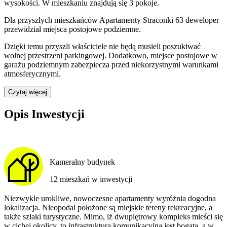
wysokości. W
mieszkaniu
znajdują
się
3
pokoje
.
Dla przyszłych mieszkańców
Apartamenty Straconki 63
deweloper
przewidział
miejsca postojowe podziemne
.
Dzięki temu przyszli właściciele nie będą musieli poszukiwać
wolnej przestrzeni parkingowej.
Dodatkowo, miejsce postojowe w
garażu podziemnym zabezpiecza przed niekorzystnymi warunkami
atmosferycznymi.
Czytaj więcej
Opis Inwestycji
Kameralny budynek
12 mieszkań w inwestycji
Niezwykle urokliwe, nowoczesne apartamenty wyróżnia dogodna
lokalizacja. Nieopodal położone są miejskie tereny rekreacyjne, a
także szlaki turystyczne. Mimo, iż dwupiętrowy kompleks mieści się
w cichej okolicy, to infrastruktura komunikacyjna jest bogata, a w