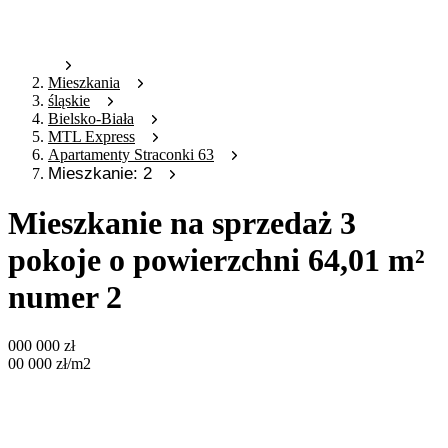
Mieszkania
śląskie
Bielsko-Biała
MTL Express
Apartamenty Straconki 63
Mieszkanie: 2
Mieszkanie na sprzedaż 3
pokoje o powierzchni 64,01 m²
numer 2
000 000
zł
00 000
zł
/m2