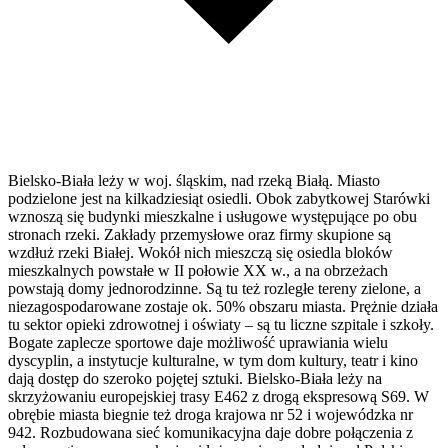
Bielsko-Biała leży w woj. śląskim, nad rzeką Białą. Miasto
podzielone jest na kilkadziesiąt osiedli. Obok zabytkowej Starówki
wznoszą się budynki mieszkalne i usługowe występujące po obu
stronach rzeki. Zakłady przemysłowe oraz firmy skupione są
wzdłuż rzeki Białej. Wokół nich mieszczą się osiedla bloków
mieszkalnych powstałe w II połowie XX w., a na obrzeżach
powstają domy jednorodzinne. Są tu też rozległe tereny zielone, a
niezagospodarowane zostaje ok. 50% obszaru miasta. Prężnie działa
tu sektor opieki zdrowotnej i oświaty – są tu liczne szpitale i szkoły.
Bogate zaplecze sportowe daje możliwość uprawiania wielu
dyscyplin, a instytucje kulturalne, w tym dom kultury, teatr i kino
dają dostęp do szeroko pojętej sztuki. Bielsko-Biała leży na
skrzyżowaniu europejskiej trasy E462 z drogą ekspresową S69. W
obrębie miasta biegnie też droga krajowa nr 52 i wojewódzka nr
942. Rozbudowana sieć komunikacyjna daje dobre połączenia z