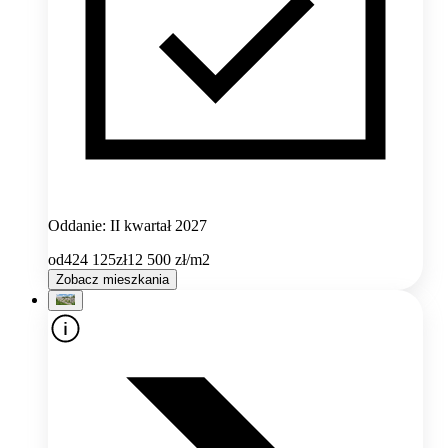
Oddanie: II kwartał 2027
od
424 125
zł
12 500
zł/m2
Zobacz mieszkania