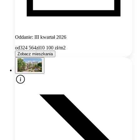
Oddanie: III kwartał 2026
od
324 564
zł
10 100
zł/m2
Zobacz mieszkania