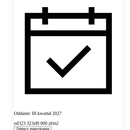
Oddanie: III kwartał 2027
od
323 323
zł
9 000
zł/m2
Zobacz mieszkania