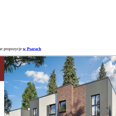
ne propozycje
w Psarach