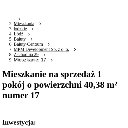
Mieszkania
łódzkie
Łódź
Bałuty
Bałuty-Centrum
MPM Development Sp. z o. o.
Zachodnia 29
Mieszkanie: 17
Mieszkanie na sprzedaż 1
pokój o powierzchni 40,38 m²
numer 17
Oferta nieaktywna
Inwestycja: