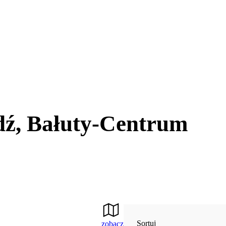
dź, Bałuty-Centrum
Sortuj
zobacz