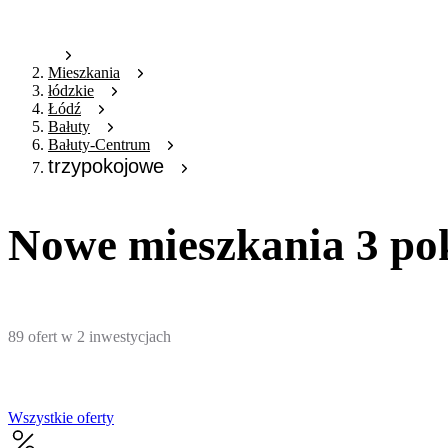
Mieszkania
łódzkie
Łódź
Bałuty
Bałuty-Centrum
trzypokojowe
Nowe mieszkania 3 po
89
ofert
w
2
inwestycjach
Wszystkie oferty