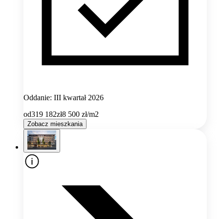
Oddanie: III kwartał 2026
od
319 182
zł
8 500
zł/m2
Zobacz mieszkania