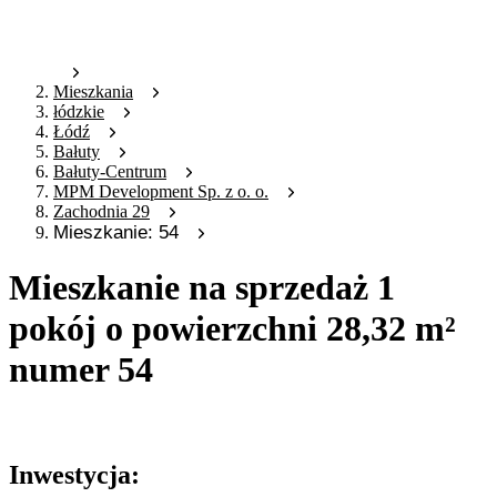
Mieszkania
łódzkie
Łódź
Bałuty
Bałuty-Centrum
MPM Development Sp. z o. o.
Zachodnia 29
Mieszkanie: 54
Mieszkanie na sprzedaż 1
pokój o powierzchni 28,32 m²
numer 54
Oferta nieaktywna
Inwestycja: