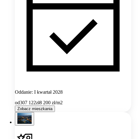
Oddanie: I kwartał 2028
od
307 122
zł
8 200
zł/m2
Zobacz mieszkania