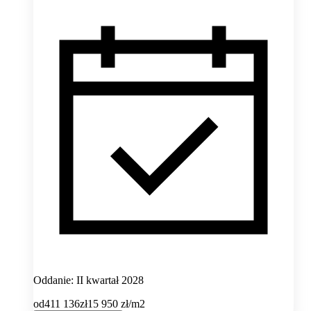
Oddanie: II kwartał 2028
od
411 136
zł
15 950
zł/m2