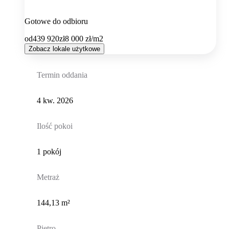
Gotowe do odbioru
od
439 920
zł
8 000
zł/m2
Zobacz lokale użytkowe
Termin oddania
4 kw. 2026
Ilość pokoi
1 pokój
Metraż
144,13 m²
Piętro