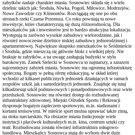
zabytków nadaje charakter miasta. Sosnowiec składa się z wielu
dzielnic takich jak: Środula, Niwka, Pogoń, Milowice, Modrzejów,
Nowe Zawodzie czy Klimontów. Rozciągają się one po obu
stronach rzeki Czarna Przemsza. Co roku powstają tu nowe
inwestycje, które charakteryzują się dużą różnorodnością. Dla
mieszkańców jak i inwestorów jest to bardzo atrakcyjna lokalizacja.
Występują tu zarówno wysokie zabudowy wielorodzinne, jak i
również nowoczesne dzielnice niskiej zabudowy jednorodzinnej i
apartamentowej. Największe skupisko mieszkańców to Śródmieście
i Środula, gdzie mieszczą się głównie bloki z wielkiej płyty. Nie
brakuje tu zabytków, a na uwagę zasługują budynki w stylu
barokowym. Zamek Sielecki w Sosnowcu to najstarszy, a zarazem
najcenniejszy zabytek miasta. Sosnowiec ma ogromną infrastrukturę
społeczną. Bogaty w pełną ofertę edukacyjną, w skład której
wchodzi aż kilkaset publicznych jednostek działających w ramach
zespołów szkół, jak i samodzielnych jednostek. Znajduje się tutaj
kilkadziesiąt szkół podstawowych i ponadpodstawowych oraz wiele
przedszkoli. Sosnowiec ma również dostęp do rozbudowanej
infrastruktury zdrowotnej. Miejski Ośrodek Sportu i Rekreacji
dysponuje bogatym zapleczem sportowym, m.in. stadionami i
kortami tenisowymi. W mieście sport można uprawiać także zimą,
na stoku narciarskim. Na obszarze miasta funkcjonuje wiele
instytucji i placówek kulturalnych m.in. kina, centrum sztuki czy
teatr. Rozbudowana została również infrastruktura usługowo-
handlowa. Mieszkańcy Sosnowca mają do wyboru dwie duże