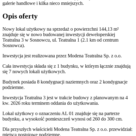
galerie handlowe i kilka nieco mniejszych.
Opis oferty
Nowy lokal użytkowy na sprzedaż o powierzchni 144,13 m²
znajduje się w nowo
budowanej
inwestycji deweloperskiej
Teatralna 3
w Sosnowcu
,
ul. Teatralna
1
(2.1 km od centrum
Sosnowca).
Inwestycja
jest realizowana
przez
Modena Teatralna Sp. z o.o.
Cała inwestycja składa się z 1 budynku, w którym łącznie znajdują
się 7 nowych lokali użytkowych.
Budynek posiada 8 kondygnacji naziemnych oraz 2 kondygnacje
podziemne.
Inwestycja Teatralna 3 jest w trakcie budowy z planowanym na 4
kw. 2026 roku terminem oddania do użytkowania
.
Lokal użytkowy o oznaczeniu AL 01 znajduje się na parterze
budynku, a wysokość pomieszczeń wynosi od 260 do 300 cm.
Dla przyszłych właścicieli Modena Teatralna Sp. z o.o. przewidział:
miejsca postojowe podziemne.