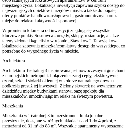
osób szukających luksusowych apartamentów w centrum
miejskiego życia. Lokalizacja inwestycji zapewnia szybki dostęp do
najważniejszych obiektów i urzędów miasta, a także do bogatej
oferty punktów handlowo-usługowych, gastronomicznych oraz
miejsc do relaksu i aktywności sportowej.
W promieniu kilometra od inwestycji znajdują się wszystkie
kluczowe punkty Sosnowca - urzędy, sklepy, restauracje, a także
tereny zielone i kąpielisko w rejonie „Stawików”. Ta wyjątkowa
lokalizacja zapewnia mieszkańcom łatwy dostęp do wszystkiego, co
potrzebne do wygodnego życia w mieście.
Architektura
Architektura Teatralnej 3 inspirowana jest nowoczesnymi gmachami
z europejskich metropolii. Połączenie szarej cegły, ekskluzywnej
czerni, szkła i stolarki okiennej w kolorze naturalnego drewna
podkreśla prestiż tej inwestycji. Zielony skwerek na wewnętrznym
dziedzińcu między budynkami stanowi oazę spokoju dla
mieszkańców, umożliwiając im relaks na świeżym powietrzu.
Mieszkania
Mieszkania w Teatralnej 3 to przestronne i funkcjonalne
przestrzenie, dostępne w różnych układach - od 1 do 4 pokoi, z
metrażami od 31 m² do 88 m². Wszystkie apartamenty wyposażone