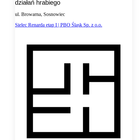
działań hrabiego
ul. Browarna, Sosnowiec
Sielec Renarda etap I | PBO Śląsk Sp. z o.o.