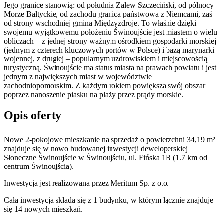
Jego granice stanowią: od południa Zalew Szczeciński, od północy
Morze Bałtyckie, od zachodu granica państwowa z Niemcami, zaś
od strony wschodniej gmina Międzyzdroje. To właśnie dzięki
swojemu wyjątkowemu położeniu Świnoujście jest miastem o wielu
obliczach – z jednej strony ważnym ośrodkiem gospodarki morskiej
(jednym z czterech kluczowych portów w Polsce) i bazą marynarki
wojennej, z drugiej – popularnym uzdrowiskiem i miejscowością
turystyczną. Świnoujście ma status miasta na prawach powiatu i jest
jednym z największych miast w województwie
zachodniopomorskim. Z każdym rokiem powiększa swój obszar
poprzez nanoszenie piasku na plaży przez prądy morskie.
Opis oferty
Nowe 2-pokojowe mieszkanie na sprzedaż o powierzchni 34,19 m²
znajduje się w nowo
budowanej
inwestycji deweloperskiej
Słoneczne Świnoujście
w Świnoujściu
,
ul. Fińska
1B
(1.7 km od
centrum Świnoujścia).
Inwestycja
jest realizowana
przez
Meritum Sp. z o.o.
Cała inwestycja składa się z
1
budynku
,
w którym
łącznie znajduje
się 14 nowych mieszkań.