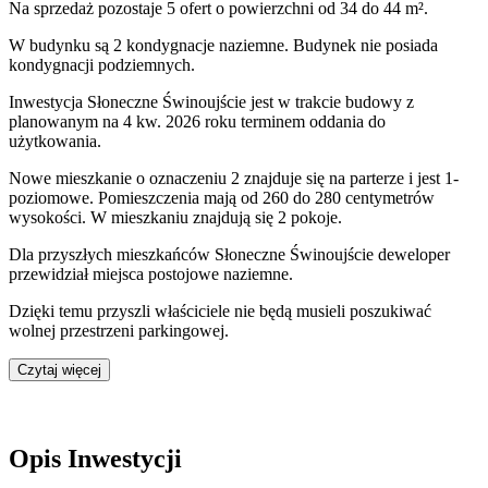
Na sprzedaż pozostaje 5 ofert o powierzchni od 34 do 44 m².
W budynku są 2 kondygnacje naziemne
. Budynek nie posiada
kondygnacji podziemnych.
Inwestycja Słoneczne Świnoujście jest w trakcie budowy z
planowanym na 4 kw. 2026 roku terminem oddania do
użytkowania
.
Nowe mieszkanie
o oznaczeniu
2
znajduje się na parterze
i jest
1
-
poziomow
e
. Pomieszczenia mają
od 260 do 280
centymetrów
wysokości. W
mieszkaniu
znajdują
się
2
pokoje
.
Dla przyszłych mieszkańców
Słoneczne Świnoujście
deweloper
przewidział
miejsca postojowe naziemne
.
Dzięki temu przyszli właściciele nie będą musieli poszukiwać
wolnej przestrzeni parkingowej.
Czytaj więcej
Opis Inwestycji