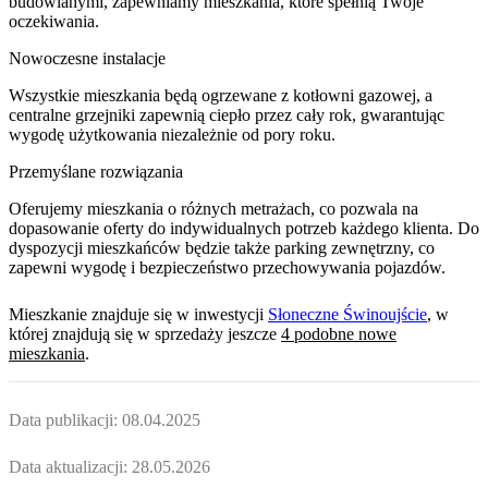
budowlanymi, zapewniamy mieszkania, które spełnią Twoje
oczekiwania.
Nowoczesne instalacje
Wszystkie mieszkania będą ogrzewane z kotłowni gazowej, a
centralne grzejniki zapewnią ciepło przez cały rok, gwarantując
wygodę użytkowania niezależnie od pory roku.
Przemyślane rozwiązania
Oferujemy mieszkania o różnych metrażach, co pozwala na
dopasowanie oferty do indywidualnych potrzeb każdego klienta. Do
dyspozycji mieszkańców będzie także parking zewnętrzny, co
zapewni wygodę i bezpieczeństwo przechowywania pojazdów.
Mieszkanie
znajduje się w inwestycji
Słoneczne Świnoujście
, w
której
znajdują
się w sprzedaży jeszcze
4
podobne nowe
mieszkania
.
Data publikacji:
08.04.2025
Data aktualizacji:
28.05.2026