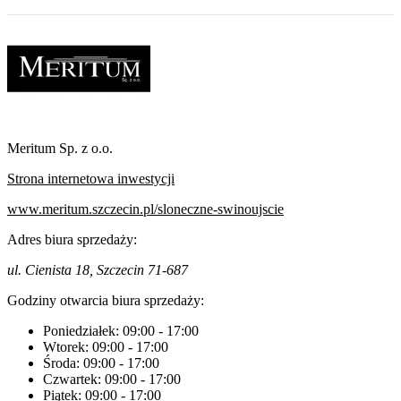
Meritum Sp. z o.o.
Strona internetowa inwestycji
www.meritum.szczecin.pl/sloneczne-swinoujscie
Adres biura sprzedaży:
ul. Cienista 18, Szczecin 71-687
Godziny otwarcia biura sprzedaży:
Poniedziałek:
09:00
-
17:00
Wtorek:
09:00
-
17:00
Środa:
09:00
-
17:00
Czwartek:
09:00
-
17:00
Piątek:
09:00
-
17:00