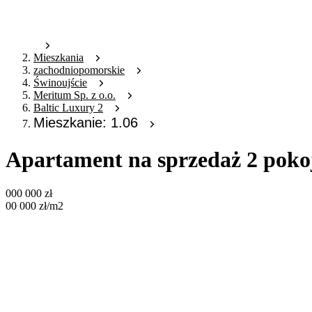
Mieszkania
zachodniopomorskie
Świnoujście
Meritum Sp. z o.o.
Baltic Luxury 2
Mieszkanie: 1.06
Apartament na sprzedaż 2 pokoj
000 000
zł
00 000
zł
/m2