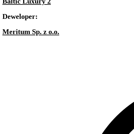
Baltic Luxury 2
Deweloper:
Meritum Sp. z o.o.