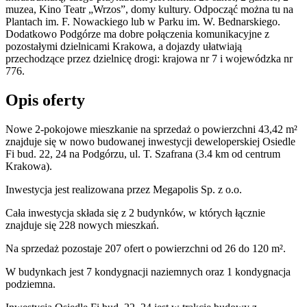
muzea, Kino Teatr „Wrzos”, domy kultury. Odpocząć można tu na
Plantach im. F. Nowackiego lub w Parku im. W. Bednarskiego.
Dodatkowo Podgórze ma dobre połączenia komunikacyjne z
pozostałymi dzielnicami Krakowa, a dojazdy ułatwiają
przechodzące przez dzielnicę drogi: krajowa nr 7 i wojewódzka nr
776.
Opis oferty
Nowe 2-pokojowe mieszkanie na sprzedaż o powierzchni 43,42 m²
znajduje się w nowo
budowanej
inwestycji deweloperskiej
Osiedle
Fi bud. 22, 24
na Podgórzu
,
ul. T. Szafrana
(3.4 km od centrum
Krakowa).
Inwestycja
jest realizowana
przez
Megapolis Sp. z o.o.
Cała inwestycja składa się z
2
budynków
,
w których
łącznie
znajduje się 228 nowych mieszkań.
Na sprzedaż pozostaje 207 ofert o powierzchni od 26 do 120 m².
W budynkach jest 7 kondygnacji naziemnych
oraz 1 kondygnacja
podziemna.