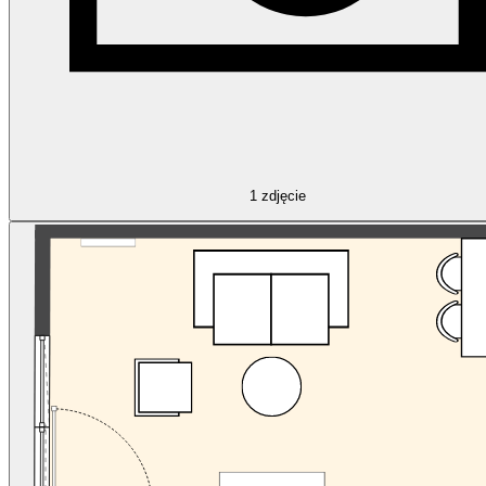
1
zdjęcie