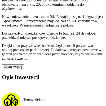
Inwestycja Osiedle Fi bud. 22, 24 jest w trakcie budowy z
planowanym na 3 kw. 2026 roku terminem oddania do
użytkowania
.
Nowe mieszkanie
o oznaczeniu
24.13
znajduje się na 1 piętrze
i jest
1
-poziomow
e
. Pomieszczenia mają
od 260 do 280
centymetrów
wysokości. W
mieszkaniu
znajdują
się
2
pokoje
.
Dla przyszłych mieszkańców
Osiedle Fi bud. 22, 24
deweloper
przewidział
miejsca postojowe podziemne
.
Dzięki temu przyszli właściciele nie będą musieli poszukiwać
wolnej przestrzeni parkingowej.
Dodatkowo, miejsce postojowe w
garażu podziemnym zabezpiecza przed niekorzystnymi warunkami
atmosferycznymi.
Czytaj więcej
Opis Inwestycji
Tereny zielone