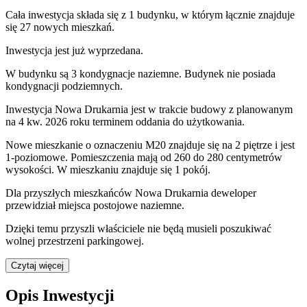
Cała inwestycja składa się z
1
budynku
,
w którym
łącznie znajduje
się 27 nowych mieszkań.
Inwestycja jest już wyprzedana.
W budynku są 3 kondygnacje naziemne
. Budynek nie posiada
kondygnacji podziemnych.
Inwestycja Nowa Drukarnia jest w trakcie budowy z planowanym
na 4 kw. 2026 roku terminem oddania do użytkowania
.
Nowe mieszkanie
o oznaczeniu
M20
znajduje się na 2 piętrze
i jest
1
-poziomow
e
. Pomieszczenia mają
od 260 do 280
centymetrów
wysokości. W
mieszkaniu
znajduje
się
1
pokój
.
Dla przyszłych mieszkańców
Nowa Drukarnia
deweloper
przewidział
miejsca postojowe naziemne
.
Dzięki temu przyszli właściciele nie będą musieli poszukiwać
wolnej przestrzeni parkingowej.
Czytaj więcej
Opis Inwestycji