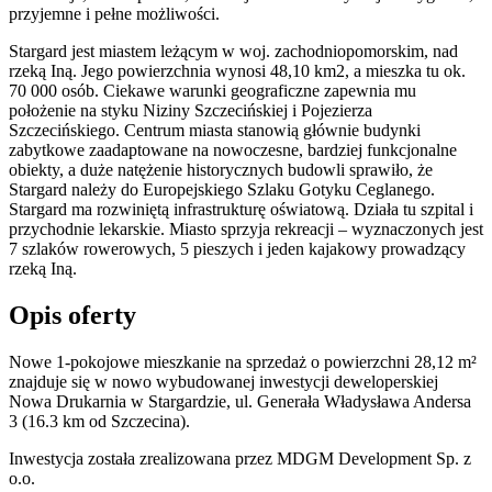
przyjemne i pełne możliwości.
Stargard jest miastem leżącym w woj. zachodniopomorskim, nad
rzeką Iną. Jego powierzchnia wynosi 48,10 km2, a mieszka tu ok.
70 000 osób. Ciekawe warunki geograficzne zapewnia mu
położenie na styku Niziny Szczecińskiej i Pojezierza
Szczecińskiego. Centrum miasta stanowią głównie budynki
zabytkowe zaadaptowane na nowoczesne, bardziej funkcjonalne
obiekty, a duże natężenie historycznych budowli sprawiło, że
Stargard należy do Europejskiego Szlaku Gotyku Ceglanego.
Stargard ma rozwiniętą infrastrukturę oświatową. Działa tu szpital i
przychodnie lekarskie. Miasto sprzyja rekreacji – wyznaczonych jest
7 szlaków rowerowych, 5 pieszych i jeden kajakowy prowadzący
rzeką Iną.
Opis oferty
Nowe 1-pokojowe mieszkanie na sprzedaż o powierzchni 28,12 m²
znajduje się w nowo
wybudowanej
inwestycji deweloperskiej
Nowa Drukarnia
w Stargardzie
,
ul. Generała Władysława Andersa
3
(16.3 km od Szczecina).
Inwestycja
została zrealizowana
przez
MDGM Development Sp. z
o.o.