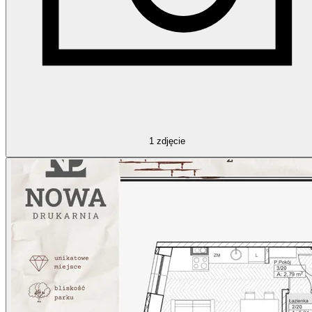
1
zdjęcie