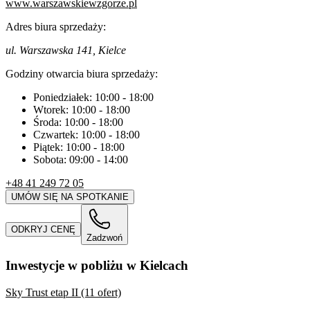
www.warszawskiewzgorze.pl
Adres biura sprzedaży:
ul. Warszawska 141, Kielce
Godziny otwarcia biura sprzedaży:
Poniedziałek:
10:00
-
18:00
Wtorek:
10:00
-
18:00
Środa:
10:00
-
18:00
Czwartek:
10:00
-
18:00
Piątek:
10:00
-
18:00
Sobota:
09:00
-
14:00
+48 41 249 72 05
UMÓW SIĘ NA SPOTKANIE
ODKRYJ CENĘ
Zadzwoń
Inwestycje w pobliżu w Kielcach
Sky Trust etap II (11 ofert)