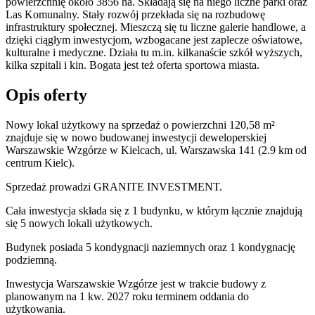
powierzchnię około 3856 ha. Składają się na niego liczne parki oraz
Las Komunalny. Stały rozwój przekłada się na rozbudowę
infrastruktury społecznej. Mieszczą się tu liczne galerie handlowe, a
dzięki ciągłym inwestycjom, wzbogacane jest zaplecze oświatowe,
kulturalne i medyczne. Działa tu m.in. kilkanaście szkół wyższych,
kilka szpitali i kin. Bogata jest też oferta sportowa miasta.
Opis oferty
Nowy lokal użytkowy na sprzedaż o powierzchni 120,58 m²
znajduje się w nowo
budowanej
inwestycji deweloperskiej
Warszawskie Wzgórze
w Kielcach
,
ul. Warszawska
141
(2.9 km od
centrum Kielc).
Sprzedaż
prowadzi
GRANITE INVESTMENT.
Cała inwestycja składa się z 1 budynku, w którym łącznie znajdują
się 5 nowych lokali użytkowych.
Budynek posiada 5 kondygnacji naziemnych oraz 1 kondygnację
podziemną.
Inwestycja Warszawskie Wzgórze jest w trakcie budowy z
planowanym na 1 kw. 2027 roku terminem oddania do
użytkowania
.