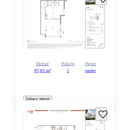
Metraż
Pokoje
Piętro
97,05 m²
1
parter
Zobacz więcej