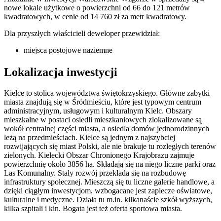
nowe lokale użytkowe
o powierzchni od 66 do 121 metrów
kwadratowych
, w cenie od 14 760 zł za metr kwadratowy
.
Dla przyszłych właścicieli
deweloper
przewidział:
miejsca postojowe naziemne
Lokalizacja inwestycji
Kielce to stolica województwa świętokrzyskiego. Główne zabytki
miasta znajdują się w Śródmieściu, które jest typowym centrum
administracyjnym, usługowym i kulturalnym Kielc. Obszary
mieszkalne w postaci osiedli mieszkaniowych zlokalizowane są
wokół centralnej części miasta, a osiedla domów jednorodzinnych
leżą na przedmieściach. Kielce są jednym z najszybciej
rozwijających się miast Polski, ale nie brakuje tu rozległych terenów
zielonych. Kielecki Obszar Chronionego Krajobrazu zajmuje
powierzchnię około 3856 ha. Składają się na niego liczne parki oraz
Las Komunalny. Stały rozwój przekłada się na rozbudowę
infrastruktury społecznej. Mieszczą się tu liczne galerie handlowe, a
dzięki ciągłym inwestycjom, wzbogacane jest zaplecze oświatowe,
kulturalne i medyczne. Działa tu m.in. kilkanaście szkół wyższych,
kilka szpitali i kin. Bogata jest też oferta sportowa miasta.