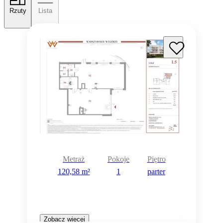
Rzuty
Lista
Metraż
Pokoje
Piętro
120,58 m²
1
parter
Zobacz więcej