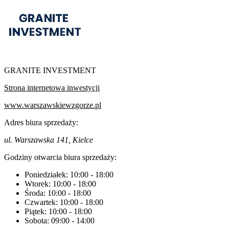
GRANITE INVESTMENT
Strona internetowa inwestycji
www.warszawskiewzgorze.pl
Adres biura sprzedaży:
ul. Warszawska 141, Kielce
Godziny otwarcia biura sprzedaży:
Poniedziałek:
10:00
-
18:00
Wtorek:
10:00
-
18:00
Środa:
10:00
-
18:00
Czwartek:
10:00
-
18:00
Piątek:
10:00
-
18:00
Sobota:
09:00
-
14:00