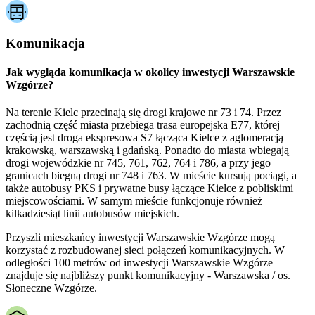
Komunikacja
Jak wygląda komunikacja w okolicy inwestycji Warszawskie
Wzgórze?
Na terenie Kielc przecinają się drogi krajowe nr 73 i 74. Przez
zachodnią część miasta przebiega trasa europejska E77, której
częścią jest droga ekspresowa S7 łącząca Kielce z aglomeracją
krakowską, warszawską i gdańską. Ponadto do miasta wbiegają
drogi wojewódzkie nr 745, 761, 762, 764 i 786, a przy jego
granicach biegną drogi nr 748 i 763. W mieście kursują pociągi, a
także autobusy PKS i prywatne busy łączące Kielce z pobliskimi
miejscowościami. W samym mieście funkcjonuje również
kilkadziesiąt linii autobusów miejskich.
Przyszli mieszkańcy inwestycji Warszawskie Wzgórze mogą
korzystać z rozbudowanej sieci połączeń komunikacyjnych. W
odległości 100 metrów od inwestycji Warszawskie Wzgórze
znajduje się najbliższy punkt komunikacyjny - Warszawska / os.
Słoneczne Wzgórze.