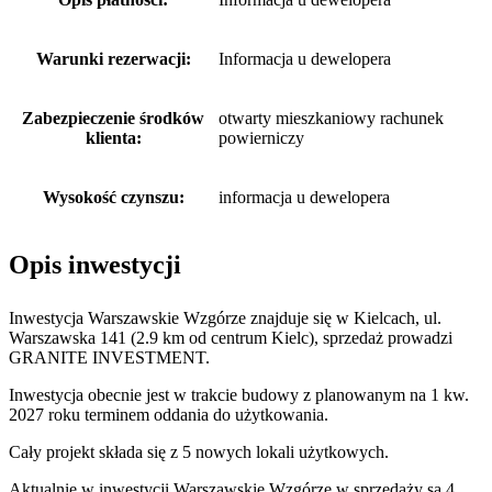
Warunki rezerwacji:
Informacja u dewelopera
Zabezpieczenie środków
otwarty mieszkaniowy rachunek
klienta:
powierniczy
Wysokość czynszu:
informacja u dewelopera
Opis inwestycji
Inwestycja Warszawskie Wzgórze znajduje się w Kielcach, ul.
Warszawska 141 (2.9 km od centrum Kielc), sprzedaż prowadzi
GRANITE INVESTMENT.
Inwestycja obecnie jest w trakcie budowy z planowanym na 1 kw.
2027 roku terminem oddania do użytkowania
.
Cały projekt składa się z
5
nowych lokali użytkowych
.
Aktualnie w inwestycji
Warszawskie Wzgórze
w sprzedaży
są
4