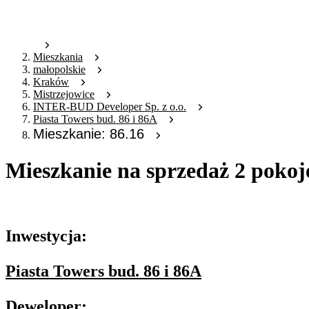
Mieszkania
małopolskie
Kraków
Mistrzejowice
INTER-BUD Developer Sp. z o.o.
Piasta Towers bud. 86 i 86A
Mieszkanie: 86.16
Mieszkanie na sprzedaż 2 pokoj
Oferta archiwalna
Inwestycja:
Piasta Towers bud. 86 i 86A
Deweloper: