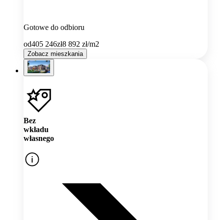
Gotowe do odbioru
od
405 246
zł
8 892
zł/m2
Zobacz mieszkania
Bez
wkładu
własnego