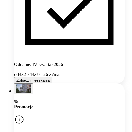
Oddanie: IV kwartał 2026
od
332 743
zł
9 126
zł/m2
Zobacz mieszkania
%
Promocje