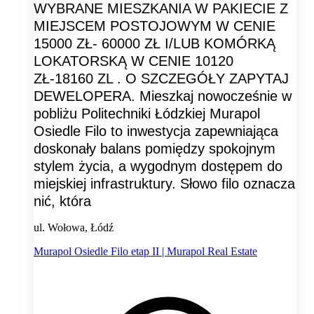
WYBRANE MIESZKANIA W PAKIECIE Z
MIEJSCEM POSTOJOWYM W CENIE
15000 ZŁ- 60000 ZŁ I/LUB KOMÓRKĄ
LOKATORSKĄ W CENIE 10120
ZŁ-18160 ZL . O SZCZEGÓŁY ZAPYTAJ
DEWELOPERA. Mieszkaj nowocześnie w
pobliżu Politechniki Łódzkiej Murapol
Osiedle Filo to inwestycja zapewniająca
doskonały balans pomiędzy spokojnym
stylem życia, a wygodnym dostępem do
miejskiej infrastruktury. Słowo filo oznacza
nić, która
ul. Wołowa, Łódź
Murapol Osiedle Filo etap II | Murapol Real Estate