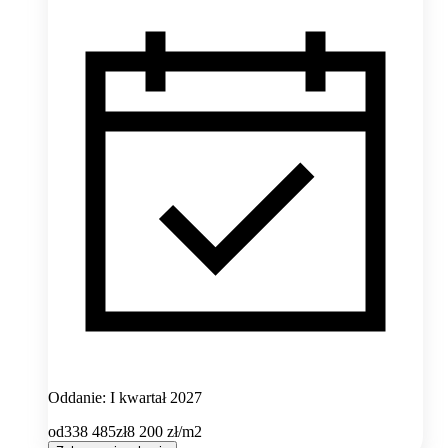
Oddanie: I kwartał 2027
od
338 485
zł
8 200
zł/m2