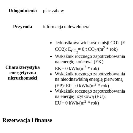
Udogodnienia
plac zabaw
Przyroda
informacja u dewelopera
Jednostkowa wielkość emisji CO2 (E
2
CO2)
:
E
= 0 t CO
/(m
* rok)
CO
2
2
Wskaźnik rocznego zapotrzebowania
na energię końcową (EK)
:
2
Charakterystyka
EK= 0 kWh/(m
* rok)
energetyczna
Wskaźnik rocznego zapotrzebowania
nieruchomości
na nieodnawialną energię pierwotną
2
(EP)
:
EP= 0 kWh/(m
* rok)
Wskaźnik rocznego zapotrzebowania
na energię użytkową (EU)
:
2
EU= 0 kWh/(m
* rok)
Rezerwacja i finanse