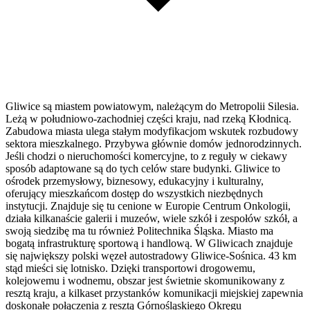
Gliwice są miastem powiatowym, należącym do Metropolii Silesia.
Leżą w południowo-zachodniej części kraju, nad rzeką Kłodnicą.
Zabudowa miasta ulega stałym modyfikacjom wskutek rozbudowy
sektora mieszkalnego. Przybywa głównie domów jednorodzinnych.
Jeśli chodzi o nieruchomości komercyjne, to z reguły w ciekawy
sposób adaptowane są do tych celów stare budynki. Gliwice to
ośrodek przemysłowy, biznesowy, edukacyjny i kulturalny,
oferujący mieszkańcom dostęp do wszystkich niezbędnych
instytucji. Znajduje się tu cenione w Europie Centrum Onkologii,
działa kilkanaście galerii i muzeów, wiele szkół i zespołów szkół, a
swoją siedzibę ma tu również Politechnika Śląska. Miasto ma
bogatą infrastrukturę sportową i handlową. W Gliwicach znajduje
się największy polski węzeł autostradowy Gliwice-Sośnica. 43 km
stąd mieści się lotnisko. Dzięki transportowi drogowemu,
kolejowemu i wodnemu, obszar jest świetnie skomunikowany z
resztą kraju, a kilkaset przystanków komunikacji miejskiej zapewnia
doskonałe połączenia z resztą Górnośląskiego Okręgu