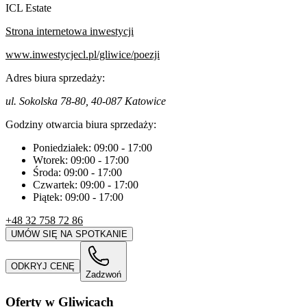
ICL Estate
Strona internetowa inwestycji
www.inwestycjecl.pl/gliwice/poezji
Adres biura sprzedaży:
ul. Sokolska 78-80, 40-087 Katowice
Godziny otwarcia biura sprzedaży:
Poniedziałek:
09:00
-
17:00
Wtorek:
09:00
-
17:00
Środa:
09:00
-
17:00
Czwartek:
09:00
-
17:00
Piątek:
09:00
-
17:00
+48 32 758 72 86
UMÓW SIĘ NA SPOTKANIE
ODKRYJ CENĘ
Zadzwoń
Oferty w Gliwicach