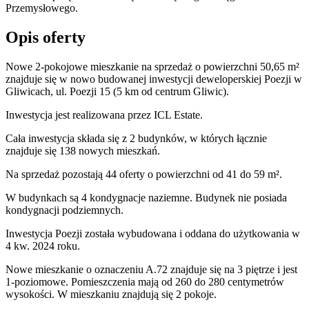
Przemysłowego.
Opis oferty
Nowe 2-pokojowe mieszkanie na sprzedaż o powierzchni 50,65 m²
znajduje się w nowo
budowanej
inwestycji deweloperskiej
Poezji
w
Gliwicach
,
ul. Poezji
15
(5 km od centrum Gliwic).
Inwestycja
jest realizowana
przez
ICL Estate.
Cała inwestycja składa się z
2
budynków
,
w których
łącznie
znajduje się 138 nowych mieszkań.
Na sprzedaż pozostają 44 oferty o powierzchni od 41 do 59 m².
W budynkach są 4 kondygnacje naziemne
. Budynek nie posiada
kondygnacji podziemnych.
Inwestycja Poezji została wybudowana i oddana do użytkowania w
4 kw. 2024 roku
.
Nowe mieszkanie
o oznaczeniu
A.72
znajduje się na 3 piętrze
i jest
1
-poziomow
e
. Pomieszczenia mają
od 260 do 280
centymetrów
wysokości. W
mieszkaniu
znajdują
się
2
pokoje
.