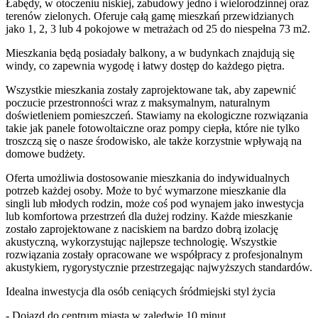
Łabędy, w otoczeniu niskiej, zabudowy jedno i wielorodzinnej oraz
terenów zielonych. Oferuje całą gamę mieszkań przewidzianych
jako 1, 2, 3 lub 4 pokojowe w metrażach od 25 do niespełna 73 m2.
Mieszkania będą posiadały balkony, a w budynkach znajdują się
windy, co zapewnia wygodę i łatwy dostęp do każdego piętra.
Wszystkie mieszkania zostały zaprojektowane tak, aby zapewnić
poczucie przestronności wraz z maksymalnym, naturalnym
doświetleniem pomieszczeń. Stawiamy na ekologiczne rozwiązania
takie jak panele fotowoltaiczne oraz pompy ciepła, które nie tylko
troszczą się o nasze środowisko, ale także korzystnie wpływają na
domowe budżety.
Oferta umożliwia dostosowanie mieszkania do indywidualnych
potrzeb każdej osoby. Może to być wymarzone mieszkanie dla
singli lub młodych rodzin, może coś pod wynajem jako inwestycja
lub komfortowa przestrzeń dla dużej rodziny. Każde mieszkanie
zostało zaprojektowane z naciskiem na bardzo dobrą izolację
akustyczną, wykorzystując najlepsze technologię. Wszystkie
rozwiązania zostały opracowane we współpracy z profesjonalnym
akustykiem, rygorystycznie przestrzegając najwyższych standardów.
Idealna inwestycja dla osób ceniących śródmiejski styl życia
- Dojazd do centrum miasta w zaledwie 10 minut,