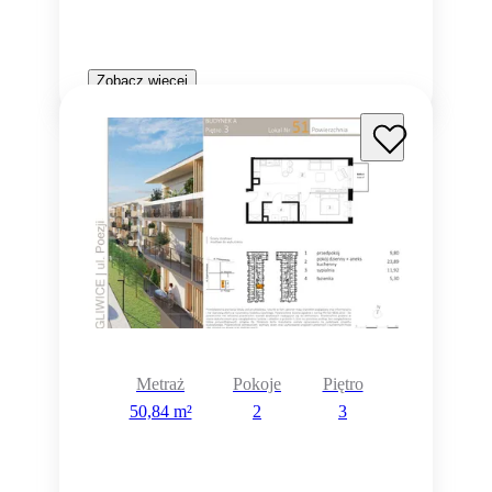
Zobacz więcej
Metraż
Pokoje
Piętro
50,84 m²
2
3