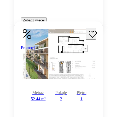
Zobacz więcej
Promocja
Metraż
Pokoje
Piętro
52,44 m²
2
1