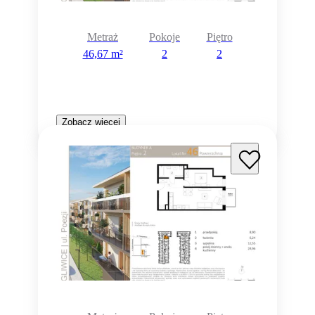
Metraż
Pokoje
Piętro
46,67 m²
2
2
Zobacz więcej