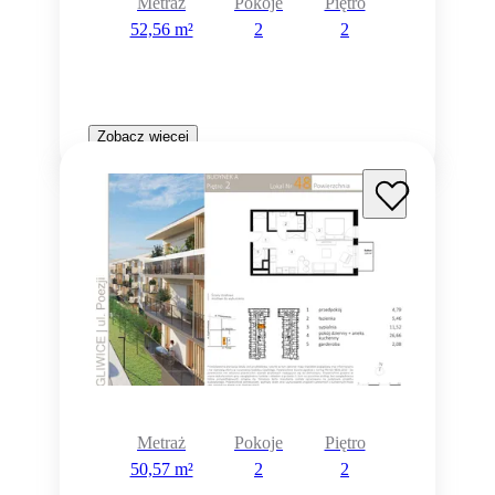
Metraż
Pokoje
Piętro
52,56 m²
2
2
Zobacz więcej
Metraż
Pokoje
Piętro
50,57 m²
2
2