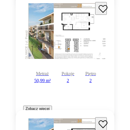
Metraż
Pokoje
Piętro
50,99 m²
2
2
Zobacz więcej