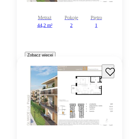
Metraż
Pokoje
Piętro
44,2 m²
2
1
Zobacz więcej