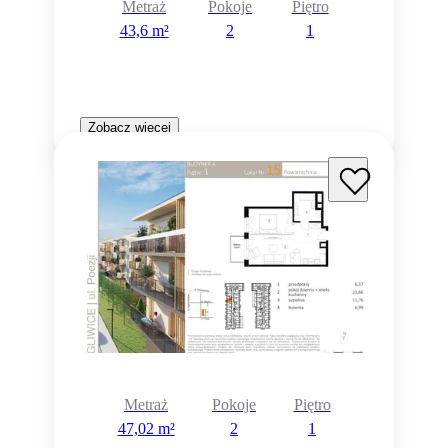
Metraż
Pokoje
Piętro
43,6 m²
2
1
Zobacz więcej
Metraż
Pokoje
Piętro
47,02 m²
2
1