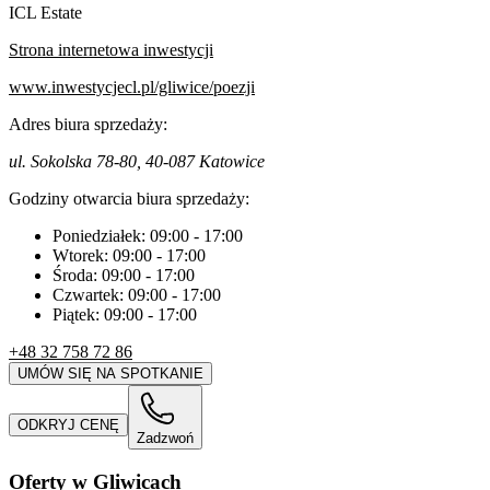
ICL Estate
Strona internetowa inwestycji
www.inwestycjecl.pl/gliwice/poezji
Adres biura sprzedaży:
ul. Sokolska 78-80, 40-087 Katowice
Godziny otwarcia biura sprzedaży:
Poniedziałek:
09:00
-
17:00
Wtorek:
09:00
-
17:00
Środa:
09:00
-
17:00
Czwartek:
09:00
-
17:00
Piątek:
09:00
-
17:00
+48 32 758 72 86
UMÓW SIĘ NA SPOTKANIE
ODKRYJ CENĘ
Zadzwoń
Oferty w Gliwicach