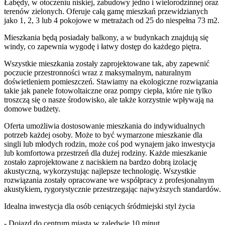
Łabędy, w otoczeniu niskiej, zabudowy jedno i wielorodzinnej oraz
terenów zielonych. Oferuje całą gamę mieszkań przewidzianych
jako 1, 2, 3 lub 4 pokojowe w metrażach od 25 do niespełna 73 m2.
Mieszkania będą posiadały balkony, a w budynkach znajdują się
windy, co zapewnia wygodę i łatwy dostęp do każdego piętra.
Wszystkie mieszkania zostały zaprojektowane tak, aby zapewnić
poczucie przestronności wraz z maksymalnym, naturalnym
doświetleniem pomieszczeń. Stawiamy na ekologiczne rozwiązania
takie jak panele fotowoltaiczne oraz pompy ciepła, które nie tylko
troszczą się o nasze środowisko, ale także korzystnie wpływają na
domowe budżety.
Oferta umożliwia dostosowanie mieszkania do indywidualnych
potrzeb każdej osoby. Może to być wymarzone mieszkanie dla
singli lub młodych rodzin, może coś pod wynajem jako inwestycja
lub komfortowa przestrzeń dla dużej rodziny. Każde mieszkanie
zostało zaprojektowane z naciskiem na bardzo dobrą izolację
akustyczną, wykorzystując najlepsze technologię. Wszystkie
rozwiązania zostały opracowane we współpracy z profesjonalnym
akustykiem, rygorystycznie przestrzegając najwyższych standardów.
Idealna inwestycja dla osób ceniących śródmiejski styl życia
- Dojazd do centrum miasta w zaledwie 10 minut,