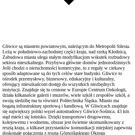
Gliwice są miastem powiatowym, należącym do Metropolii Silesia.
Leżą w południowo-zachodniej części kraju, nad rzeką Kłodnicą.
Zabudowa miasta ulega stałym modyfikacjom wskutek rozbudowy
sektora mieszkalnego. Przybywa głównie domów jednorodzinnych.
Jeśli chodzi o nieruchomości komercyjne, to z reguły w ciekawy
sposób adaptowane są do tych celów stare budynki. Gliwice to
ośrodek przemysłowy, biznesowy, edukacyjny i kulturalny,
oferujący mieszkańcom dostęp do wszystkich niezbędnych
instytucji. Znajduje się tu cenione w Europie Centrum Onkologii,
działa kilkanaście galerii i muzeów, wiele szkół i zespołów szkół, a
swoją siedzibę ma tu również Politechnika Śląska. Miasto ma
bogatą infrastrukturę sportową i handlową. W Gliwicach znajduje
się największy polski węzeł autostradowy Gliwice-Sośnica. 43 km
stąd mieści się lotnisko. Dzięki transportowi drogowemu,
kolejowemu i wodnemu, obszar jest świetnie skomunikowany z
resztą kraju, a kilkaset przystanków komunikacji miejskiej zapewnia
doskonałe połączenia z resztą Górnośląskiego Okręgu