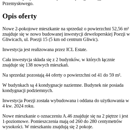
Przemysłowego.
Opis oferty
Nowe 2-pokojowe mieszkanie na sprzedaż o powierzchni 52,56 m²
znajduje się w nowo
budowanej
inwestycji deweloperskiej
Poezji
w
Gliwicach
,
ul. Poezji
15
(5 km od centrum Gliwic).
Inwestycja
jest realizowana
przez
ICL Estate.
Cała inwestycja składa się z
2
budynków
,
w których
łącznie
znajduje się 138 nowych mieszkań.
Na sprzedaż pozostają 44 oferty o powierzchni od 41 do 59 m².
W budynkach są 4 kondygnacje naziemne
. Budynek nie posiada
kondygnacji podziemnych.
Inwestycja Poezji została wybudowana i oddana do użytkowania w
4 kw. 2024 roku
.
Nowe mieszkanie
o oznaczeniu
A.46
znajduje się na 2 piętrze
i jest
1
-poziomow
e
. Pomieszczenia mają
od 260 do 280
centymetrów
wysokości. W
mieszkaniu
znajdują
się
2
pokoje
.