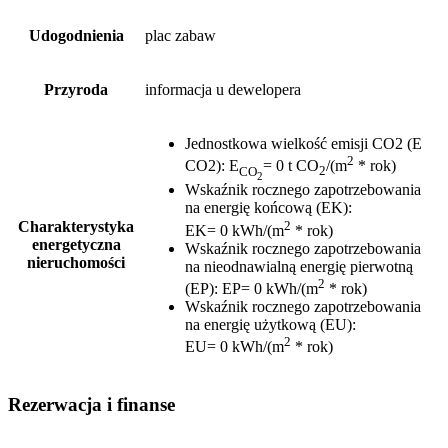
Udogodnienia
plac zabaw
Przyroda
informacja u dewelopera
Jednostkowa wielkość emisji CO2 (E
2
CO2)
:
E
= 0 t CO
/(m
* rok)
CO
2
2
Wskaźnik rocznego zapotrzebowania
na energię końcową (EK)
:
2
Charakterystyka
EK= 0 kWh/(m
* rok)
energetyczna
Wskaźnik rocznego zapotrzebowania
nieruchomości
na nieodnawialną energię pierwotną
2
(EP)
:
EP= 0 kWh/(m
* rok)
Wskaźnik rocznego zapotrzebowania
na energię użytkową (EU)
:
2
EU= 0 kWh/(m
* rok)
Rezerwacja i finanse