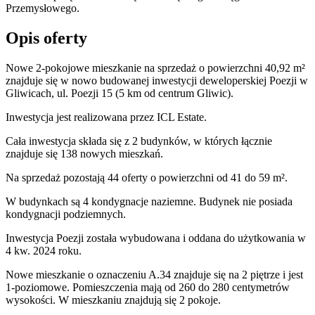
Przemysłowego.
Opis oferty
Nowe 2-pokojowe mieszkanie na sprzedaż o powierzchni 40,92 m²
znajduje się w nowo
budowanej
inwestycji deweloperskiej
Poezji
w
Gliwicach
,
ul. Poezji
15
(5 km od centrum Gliwic).
Inwestycja
jest realizowana
przez
ICL Estate.
Cała inwestycja składa się z
2
budynków
,
w których
łącznie
znajduje się 138 nowych mieszkań.
Na sprzedaż pozostają 44 oferty o powierzchni od 41 do 59 m².
W budynkach są 4 kondygnacje naziemne
. Budynek nie posiada
kondygnacji podziemnych.
Inwestycja Poezji została wybudowana i oddana do użytkowania w
4 kw. 2024 roku
.
Nowe mieszkanie
o oznaczeniu
A.34
znajduje się na 2 piętrze
i jest
1
-poziomow
e
. Pomieszczenia mają
od 260 do 280
centymetrów
wysokości. W
mieszkaniu
znajdują
się
2
pokoje
.