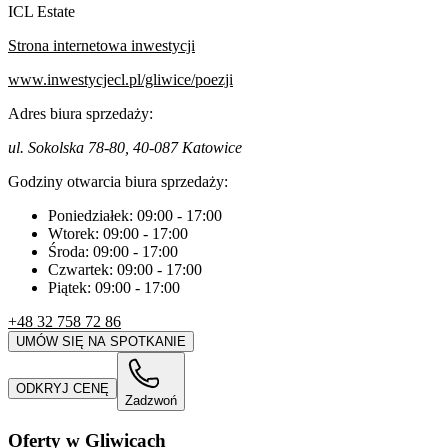
ICL Estate
Strona internetowa inwestycji
www.inwestycjecl.pl/gliwice/poezji
Adres biura sprzedaży:
ul. Sokolska 78-80, 40-087 Katowice
Godziny otwarcia biura sprzedaży:
Poniedziałek:
09:00
-
17:00
Wtorek:
09:00
-
17:00
Środa:
09:00
-
17:00
Czwartek:
09:00
-
17:00
Piątek:
09:00
-
17:00
+48 32 758 72 86
UMÓW SIĘ NA SPOTKANIE
ODKRYJ CENĘ
Zadzwoń
Oferty w Gliwicach