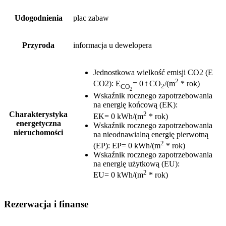
Udogodnienia
plac zabaw
Przyroda
informacja u dewelopera
Jednostkowa wielkość emisji CO2 (E
2
CO2)
:
E
= 0 t CO
/(m
* rok)
CO
2
2
Wskaźnik rocznego zapotrzebowania
na energię końcową (EK)
:
2
Charakterystyka
EK= 0 kWh/(m
* rok)
energetyczna
Wskaźnik rocznego zapotrzebowania
nieruchomości
na nieodnawialną energię pierwotną
2
(EP)
:
EP= 0 kWh/(m
* rok)
Wskaźnik rocznego zapotrzebowania
na energię użytkową (EU)
:
2
EU= 0 kWh/(m
* rok)
Rezerwacja i finanse