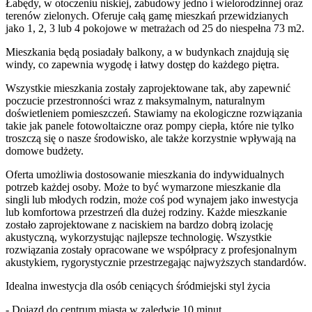
Łabędy, w otoczeniu niskiej, zabudowy jedno i wielorodzinnej oraz
terenów zielonych. Oferuje całą gamę mieszkań przewidzianych
jako 1, 2, 3 lub 4 pokojowe w metrażach od 25 do niespełna 73 m2.
Mieszkania będą posiadały balkony, a w budynkach znajdują się
windy, co zapewnia wygodę i łatwy dostęp do każdego piętra.
Wszystkie mieszkania zostały zaprojektowane tak, aby zapewnić
poczucie przestronności wraz z maksymalnym, naturalnym
doświetleniem pomieszczeń. Stawiamy na ekologiczne rozwiązania
takie jak panele fotowoltaiczne oraz pompy ciepła, które nie tylko
troszczą się o nasze środowisko, ale także korzystnie wpływają na
domowe budżety.
Oferta umożliwia dostosowanie mieszkania do indywidualnych
potrzeb każdej osoby. Może to być wymarzone mieszkanie dla
singli lub młodych rodzin, może coś pod wynajem jako inwestycja
lub komfortowa przestrzeń dla dużej rodziny. Każde mieszkanie
zostało zaprojektowane z naciskiem na bardzo dobrą izolację
akustyczną, wykorzystując najlepsze technologię. Wszystkie
rozwiązania zostały opracowane we współpracy z profesjonalnym
akustykiem, rygorystycznie przestrzegając najwyższych standardów.
Idealna inwestycja dla osób ceniących śródmiejski styl życia
- Dojazd do centrum miasta w zaledwie 10 minut,