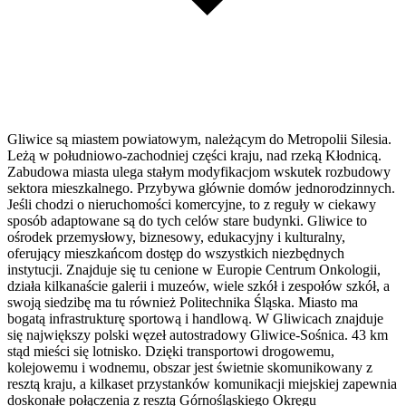
Gliwice są miastem powiatowym, należącym do Metropolii Silesia.
Leżą w południowo-zachodniej części kraju, nad rzeką Kłodnicą.
Zabudowa miasta ulega stałym modyfikacjom wskutek rozbudowy
sektora mieszkalnego. Przybywa głównie domów jednorodzinnych.
Jeśli chodzi o nieruchomości komercyjne, to z reguły w ciekawy
sposób adaptowane są do tych celów stare budynki. Gliwice to
ośrodek przemysłowy, biznesowy, edukacyjny i kulturalny,
oferujący mieszkańcom dostęp do wszystkich niezbędnych
instytucji. Znajduje się tu cenione w Europie Centrum Onkologii,
działa kilkanaście galerii i muzeów, wiele szkół i zespołów szkół, a
swoją siedzibę ma tu również Politechnika Śląska. Miasto ma
bogatą infrastrukturę sportową i handlową. W Gliwicach znajduje
się największy polski węzeł autostradowy Gliwice-Sośnica. 43 km
stąd mieści się lotnisko. Dzięki transportowi drogowemu,
kolejowemu i wodnemu, obszar jest świetnie skomunikowany z
resztą kraju, a kilkaset przystanków komunikacji miejskiej zapewnia
doskonałe połączenia z resztą Górnośląskiego Okręgu