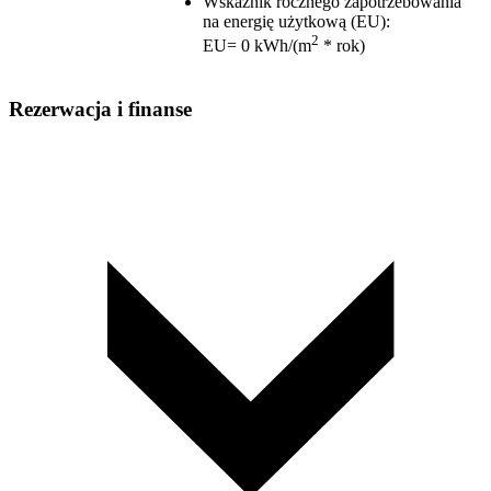
Wskaźnik rocznego zapotrzebowania
na energię użytkową (EU)
:
2
EU= 0 kWh/(m
* rok)
Rezerwacja i finanse