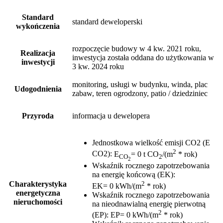
Standard
standard deweloperski
wykończenia
rozpoczęcie budowy w 4 kw. 2021 roku,
Realizacja
inwestycja została oddana do użytkowania w
inwestycji
3 kw. 2024 roku
monitoring, usługi w budynku, winda, plac
Udogodnienia
zabaw, teren ogrodzony, patio / dziedziniec
Przyroda
informacja u dewelopera
Jednostkowa wielkość emisji CO2 (E
2
CO2)
:
E
= 0 t CO
/(m
* rok)
CO
2
2
Wskaźnik rocznego zapotrzebowania
na energię końcową (EK)
:
2
Charakterystyka
EK= 0 kWh/(m
* rok)
energetyczna
Wskaźnik rocznego zapotrzebowania
nieruchomości
na nieodnawialną energię pierwotną
2
(EP)
:
EP= 0 kWh/(m
* rok)