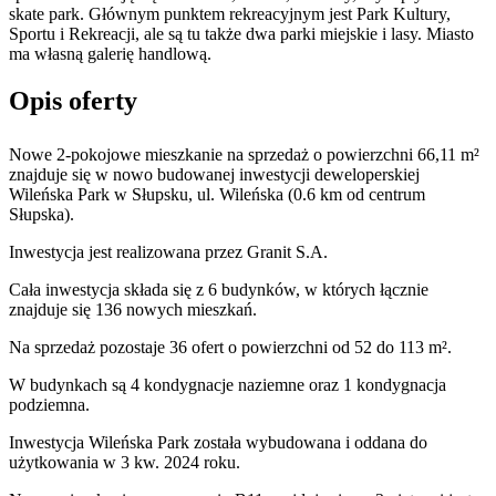
skate park. Głównym punktem rekreacyjnym jest Park Kultury,
Sportu i Rekreacji, ale są tu także dwa parki miejskie i lasy. Miasto
ma własną galerię handlową.
Opis oferty
Nowe 2-pokojowe mieszkanie na sprzedaż o powierzchni 66,11 m²
znajduje się w nowo
budowanej
inwestycji deweloperskiej
Wileńska Park
w Słupsku
,
ul. Wileńska
(0.6 km od centrum
Słupska).
Inwestycja
jest realizowana
przez
Granit S.A.
Cała inwestycja składa się z
6
budynków
,
w których
łącznie
znajduje się 136 nowych mieszkań.
Na sprzedaż pozostaje 36 ofert o powierzchni od 52 do 113 m².
W budynkach są 4 kondygnacje naziemne
oraz 1 kondygnacja
podziemna.
Inwestycja Wileńska Park została wybudowana i oddana do
użytkowania w 3 kw. 2024 roku
.