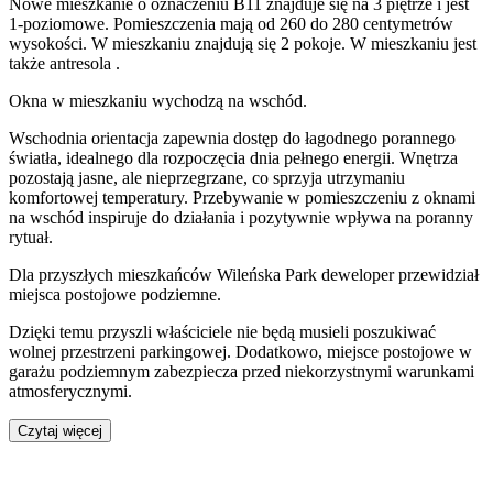
Nowe mieszkanie
o oznaczeniu
B11
znajduje się na 3 piętrze
i jest
1
-poziomow
e
. Pomieszczenia mają
od 260 do 280
centymetrów
wysokości. W
mieszkaniu
znajdują
się
2
pokoje
.
W mieszkaniu
jest
także
antresola
.
Okna w mieszkaniu wychodzą na wschód.
Wschodnia orientacja zapewnia dostęp do łagodnego porannego
światła, idealnego dla rozpoczęcia dnia pełnego energii. Wnętrza
pozostają jasne, ale nieprzegrzane, co sprzyja utrzymaniu
komfortowej temperatury. Przebywanie w pomieszczeniu z oknami
na wschód inspiruje do działania i pozytywnie wpływa na poranny
rytuał.
Dla przyszłych mieszkańców
Wileńska Park
deweloper przewidział
miejsca postojowe podziemne
.
Dzięki temu przyszli właściciele nie będą musieli poszukiwać
wolnej przestrzeni parkingowej.
Dodatkowo, miejsce postojowe w
garażu podziemnym zabezpiecza przed niekorzystnymi warunkami
atmosferycznymi.
Czytaj więcej