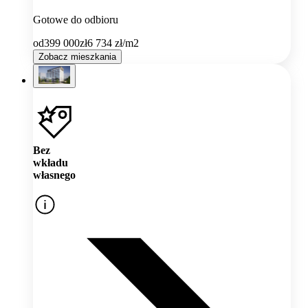
Gotowe do odbioru
od
399 000
zł
6 734
zł/m2
Zobacz mieszkania
Bez
wkładu
własnego