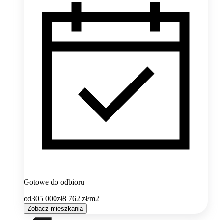
Gotowe do odbioru
od
305 000
zł
8 762
zł/m2
Zobacz mieszkania