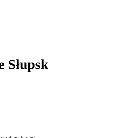
e Słupsk
yszukiwarki ofert
.